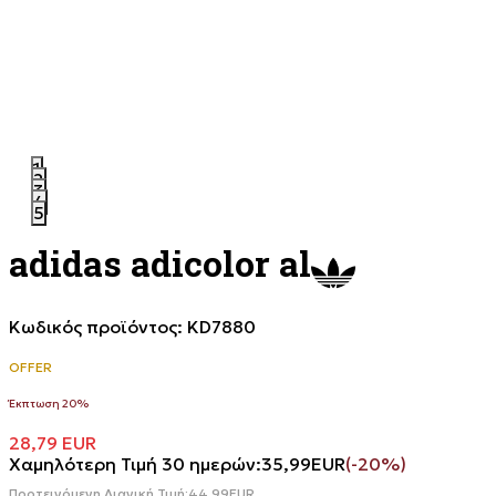
1
2
3
4
5
adidas adicolor al
Κωδικός προϊόντος:
KD7880
OFFER
Έκπτωση 20%
28,79
EUR
Χαμηλότερη Τιμή 30 ημερών:
35,99
EUR
(-20%)
Προτεινόμενη Λιανική Τιμή:
44,99
EUR