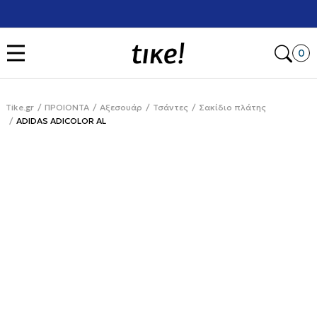
Χρειάζεσαι βοήθεια με την αγορά σου; Κάλεσέ μας στο
+302111077485
Open
0
Tike.gr
ΠΡΟΙΟΝΤΑ
Αξεσουάρ
Τσάντες
Σακίδιο πλάτης
ADIDAS ADICOLOR AL