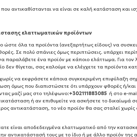
που αντικαθίστανται να είναι σε καλή κατάσταση και ισ
ατάστασης ελαττωματικών προϊόντων
ρο ώστε όλα τα προϊόντα (ανεξαρτήτως είδους) να συσκε
θορές. Σε πολύ σπάνιες όμως περιπτώσεις. υπάρχει περ
να παραλάβετε ένα προϊόν με κάποιο ελάττωμα. Για τον 
ο δεν θίγεται, σας καλούμε να ελέγχετε τα προϊόντα κα
χωρίς να εκφράσετε κάποια συγκεκριμένη επιφύλαξη σημ
πτωση όμως που διαπιστώσετε ότι υπάρχουν φθορές ή/και
ντας μαζί μας στο τηλέφωνο:
+302111883085
ή στο e-mai
τικατάσταση ή αν επιθυμείτε να ασκήσετε το δικαίωμά 
προς αντικατάσταση, το νέο προϊόν θα σας σταλεί χωρί
τε είναι αποδεδειγμένα ελαττωματικό από την κατασκευ
ην αντικατάστασή τους με το ίδιο ή με άλλο προϊόν της