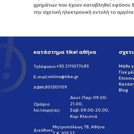
χρημάτων που έχουν καταβληθεί εφόσον δε
την σχετική ηλεκτρονική εντολή το αργότ
κατάστημα tike! αθήνα
σχετι
+30 2111077485
Μάθε γ
Τηλέφωνο:
Γίνε μ
online@tike.gr
E-mail:
Επικοι
Κατάστ
801301109
ΑΦΜ:
Blog
Δευτ-Παρ: 09.00-
21.00,
Ωράριο
λειτουργίας:
Σαβ: 09.00-20.00,
Κυρ: Κλειστά
Μητροπόλεως 7Β, Αθήνα
Διεύθυνση:
Τ.Κ. 105 57