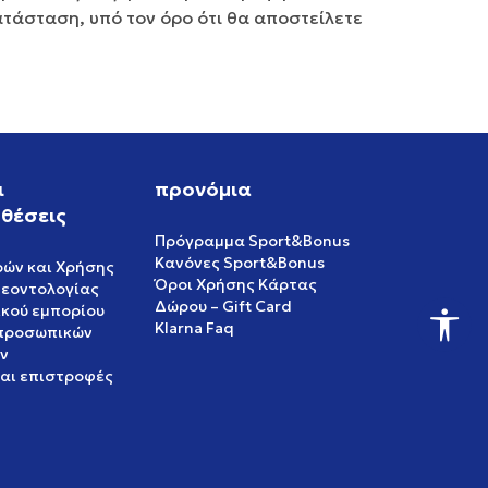
ατάσταση, υπό τον όρο ότι θα αποστείλετε
ι
προνόμια
θέσεις
Πρόγραμμα Sport&Bonus
Κανόνες Sport&Bonus
ρών και Χρήσης
Όροι Χρήσης Κάρτας
δεοντολογίας
Δώρου – Gift Card
ικού εμπορίου
Klarna Faq
 προσωπικών
ν
και επιστροφές