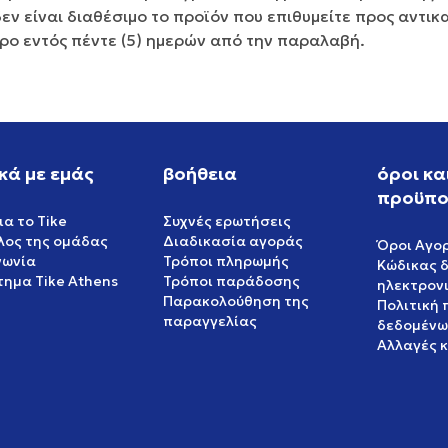
ν είναι διαθέσιμο το προϊόν που επιθυμείτε προς αντικ
ερο εντός πέντε (5) ημερών από την παραλαβή.
κά με εμάς
βοήθεια
όροι κα
προϋπο
ια το Tike
Συχνές ερωτήσεις
έλος της ομάδας
Διαδικασία αγοράς
Όροι Αγο
νωνία
Τρόποι πληρωμής
Κώδικας 
ημα Tike Athens
Τρόποι παράδοσης
ηλεκτρον
Παρακολούθηση της
Πολιτική
παραγγελίας
δεδομένω
Αλλαγές 