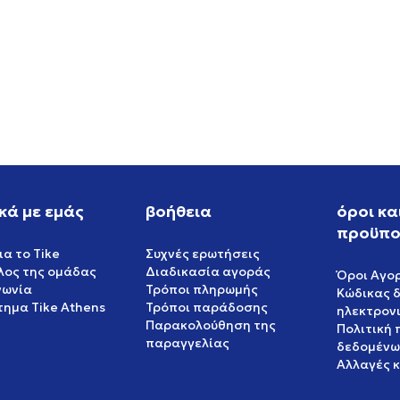
OFFER
EUR
383,99
EUR
EUR
479,99
EUR
η 20%
Έκπτωση 20%
κά με εμάς
βοήθεια
όροι κα
προϋπο
ια το Tike
Συχνές ερωτήσεις
έλος της ομάδας
Διαδικασία αγοράς
Όροι Αγο
νωνία
Τρόποι πληρωμής
Κώδικας 
ημα Tike Athens
Τρόποι παράδοσης
ηλεκτρον
Παρακολούθηση της
Πολιτική
παραγγελίας
δεδομένω
Αλλαγές 