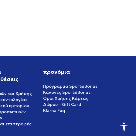
ι
προνόμια
θέσεις
Πρόγραμμα Sport&Bonus
Κανόνες Sport&Bonus
ρών και Χρήσης
Όροι Χρήσης Κάρτας
δεοντολογίας
Δώρου – Gift Card
ικού εμπορίου
Klarna Faq
 προσωπικών
ν
και επιστροφές