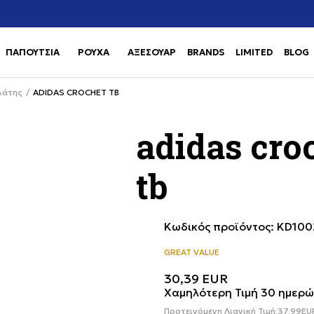
Χρειάζεσαι βοήθεια με την αγορά σου; Κάλεσέ μας στο
αγορά
+302111077485
ΠΑΠΟΥΤΣΙΑ
ΡΟΥΧΑ
ΑΞΕΣΟΥΑΡ
BRANDS
LIMITED
BLOG
Use shift+Enter to open or clos
Use shift+Enter to open or clos
λάτης
ADIDAS CROCHET TB
adidas cro
tb
Κωδικός προϊόντος:
KD100
GREAT VALUE
30,39
EUR
Χαμηλότερη Τιμή 30 ημερώ
Προτεινόμενη Λιανική Τιμή:
37,99
EU