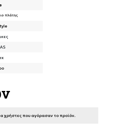
e
ιο πλάτης
tyle
ικες
DAS
ex
ρο
ων
για χρήστες που αγόρασαν το προϊόν.