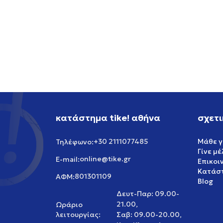
GREAT VALUE
OFFER
351,99
EUR
28,79
35,99
Έκπτωσ
κατάστημα tike! αθήνα
σχετι
+30 2111077485
Μάθε γ
Τηλέφωνο:
Γίνε μ
online@tike.gr
E-mail:
Επικοι
Κατάστ
801301109
ΑΦΜ:
Blog
Δευτ-Παρ: 09.00-
21.00,
Ωράριο
λειτουργίας:
Σαβ: 09.00-20.00,