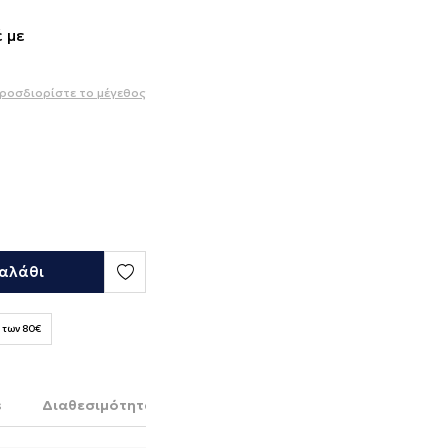
 με
ροσδιορίστε το μέγεθος
αλάθι
 των 80€
s
Διαθεσιμότητα στο κατάστημα