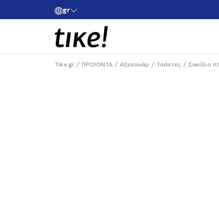
gr
ές άνω των 80€
Κάνε εγγραφή και κέρδισε -10% στην πρώτη σου 
Tike.gr
ΠΡΟΙΟΝΤΑ
Αξεσουάρ
Τσάντες
Σακίδιο π