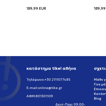
189,99
EUR
189,99
κατάστημα tike! αθήνα
σχετι
+30 2111077485
Μάθε γ
Τηλέφωνο:
Γίνε μ
online@tike.gr
E-mail:
Επικοι
Κατάστ
801301109
ΑΦΜ:
Blog
Δευτ-Παρ: 09.00-