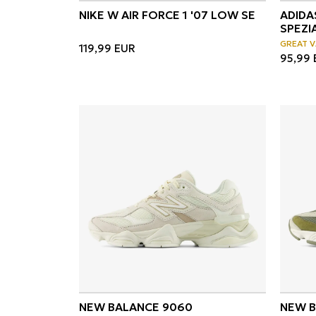
NIKE W AIR FORCE 1 '07 LOW SE
ADIDA
SPEZI
GREAT V
119,99
EUR
95,99
NEW BALANCE 9060
NEW B