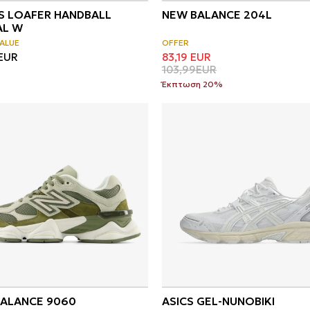
S LOAFER HANDBALL
NEW BALANCE 204L
AL W
ALUE
OFFER
EUR
83,19
EUR
103,99
EUR
Έκπτωση 20%
ALANCE 9060
ASICS GEL-NUNOBIKI