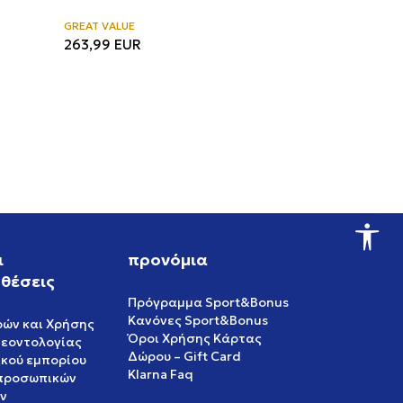
GREAT VALUE
263,99
EUR
ι
προνόμια
θέσεις
Πρόγραμμα Sport&Bonus
Κανόνες Sport&Bonus
ρών και Χρήσης
Όροι Χρήσης Κάρτας
δεοντολογίας
Δώρου – Gift Card
ικού εμπορίου
Klarna Faq
 προσωπικών
ν