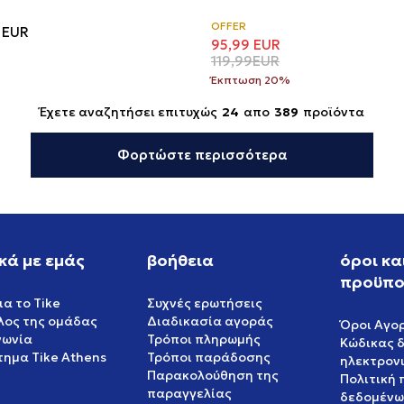
OFFER
EUR
95,99
EUR
119,99
EUR
Έκπτωση 20%
Έχετε αναζητήσει επιτυχώς
24
απο
389
προϊόντα
Φορτώστε περισσότερα
κά με εμάς
βοήθεια
όροι κα
προϋπο
ια το Tike
Συχνές ερωτήσεις
έλος της ομάδας
Διαδικασία αγοράς
Όροι Αγο
νωνία
Τρόποι πληρωμής
Κώδικας 
ημα Tike Athens
Τρόποι παράδοσης
ηλεκτρον
Παρακολούθηση της
Πολιτική
παραγγελίας
δεδομένω