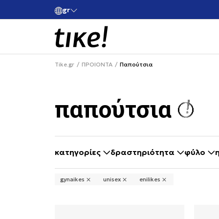
gr
ές άνω των 80€
Κάνε εγγραφή και κέρδισε -10% στην πρώτη σου 
Tike.gr
ΠΡΟΙΟΝΤΑ
Παπούτσια
παπούτσια
κατηγορίες
δραστηριότητα
φύλο
selecting a filter closes the filters and loa
gynaikes
unisex
enilikes