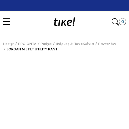
Χρειάζεσαι βοήθεια με την αγορά σου; Κάλεσέ μας στο
+302111077485
Open
0
Tike.gr
ΠΡΟΙΟΝΤΑ
Ρούχα
Φόρμες & Παντελόνια
Παντελόνι
JORDAN M J FLT UTILITY PANT