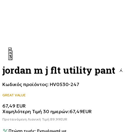
1
2
3
jordan m j flt utility pant
Κωδικός προϊόντος:
HV0530-247
GREAT VALUE
67,49
EUR
Χαμηλότερη Τιμή 30 ημερών:
67,49
EUR
Προτεινόμενη Λιανική Τιμή:
89,99
EUR
Πτώση τιμής; Ενημέρωσέ με