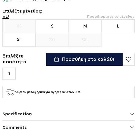
Επιλέξτε μέγεθος
:
EU
Προσδιορίστε το μέγεθος
XS
S
M
L
XL
2XL
3XL
Επιλέξτε
Προσθήκη στο καλάθι
ποσότητα
Δωρεάν μεταφορικά για αγορές άνω των 80€
Specification
Comments