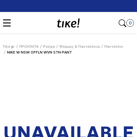
Χρειάζεσαι βοήθεια με την αγορά σου; Κάλεσέ μας στο
+302111077485
Open
0
Tike.gr
ΠΡΟΙΟΝΤΑ
Ρούχα
Φόρμες & Παντελόνια
Παντελόνι
NIKE W NSW OFFLN WVN STN PANT
UNAVAILABLE