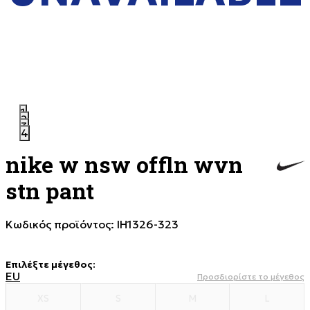
1
2
3
4
nike w nsw offln wvn
stn pant
Κωδικός προϊόντος:
IH1326-323
Επιλέξτε μέγεθος
:
EU
Προσδιορίστε το μέγεθος
XS
S
M
L