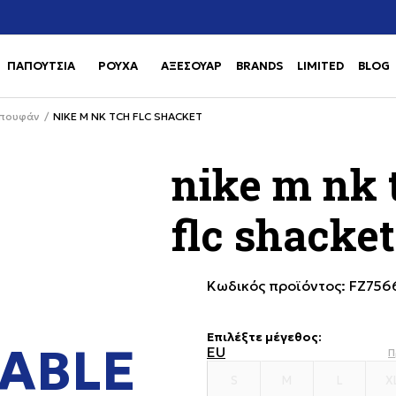
Χρειάζεσαι βοήθεια με την αγορά σου; Κάλεσέ μας στο
αγορά
+302111077485
ΠΑΠΟΥΤΣΙΑ
ΡΟΥΧΑ
ΑΞΕΣΟΥΑΡ
BRANDS
LIMITED
BLOG
Use shift+Enter to open or clos
Use shift+Enter to open or clos
πουφάν
NIKE M NK TCH FLC SHACKET
nike m nk 
flc shacket
Κωδικός προϊόντος:
FZ756
Επιλέξτε μέγεθος
:
ABLE
EU
Π
S
M
L
X