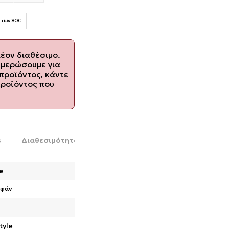
 των 80€
λέον διαθέσιμο.
ημερώσουμε για
προϊόντος, κάντε
προϊόντος που
s
Διαθεσιμότητα στο κατάστημα
e
φάν
tyle