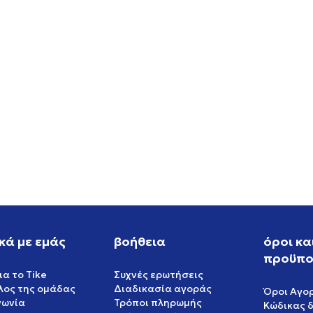
W NSW PLEATED JKT
NIKE W NSW JKT WVN SHO
OFFER
EUR
76,99
EUR
EUR
109,99
EUR
η 20%
Έκπτωση 30%
κά με εμάς
βοήθεια
όροι κα
προϋπο
ια το Tike
Συχνές ερωτήσεις
έλος της ομάδας
Διαδικασία αγοράς
Όροι Αγο
νωνία
Τρόποι πληρωμής
Κώδικας 