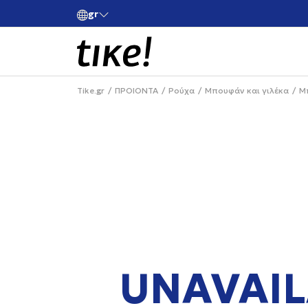
gr
ές άνω των 80€
Κάνε εγγραφή και κέρδισε -10% στην πρώτη σου 
Tike.gr
ΠΡΟΙΟΝΤΑ
Ρούχα
Μπουφάν και γιλέκα
Μ
UNAVAIL