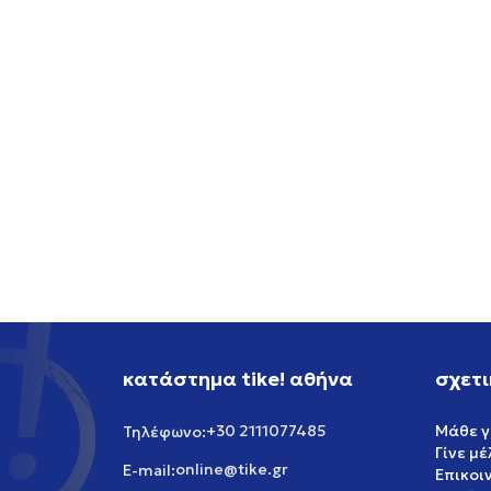
NIKE M NRG KOI JERSEY 2
OFFER
90,99
EUR
NIKE 
129,99
EUR
Έκπτωση 30%
OFFER
95,99
119,99
Έκπτωσ
κατάστημα tike! αθήνα
σχετι
+30 2111077485
Μάθε γ
Τηλέφωνο:
Γίνε μ
online@tike.gr
E-mail:
Επικοι