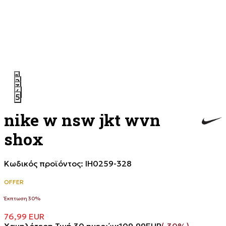
1
2
3
4
5
nike w nsw jkt wvn
shox
Κωδικός προϊόντος:
IH0259-328
OFFER
Έκπτωση 30%
76,99
EUR