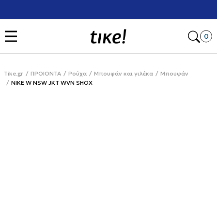
Χρειάζεσαι βοήθεια με την αγορά σου; Κάλεσέ μας στο
+302111077485
Open
0
Tike.gr
ΠΡΟΙΟΝΤΑ
Ρούχα
Μπουφάν και γιλέκα
Μπουφάν
NIKE W NSW JKT WVN SHOX