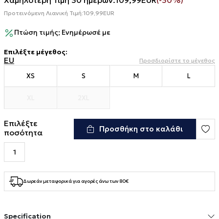
Χαμηλότερη Τιμή 30 ημερών:
109,99
EUR
(-30%)
Προτεινόμενη Λιανική Τιμή:
109,99
EUR
Πτώση τιμής; Ενημέρωσέ με
Επιλέξτε μέγεθος
:
EU
Προσδιορίστε το μέγεθος
XS
S
M
L
XL
2XL
Επιλέξτε
Προσθήκη στο καλάθι
ποσότητα
Δωρεάν μεταφορικά για αγορές άνω των 80€
Specification