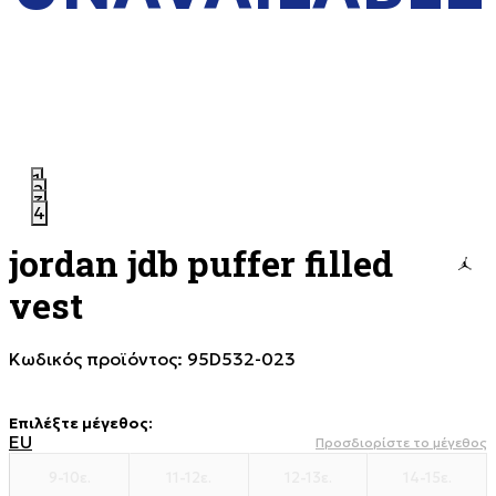
1
2
3
4
jordan jdb puffer filled
vest
Κωδικός προϊόντος:
95D532-023
Επιλέξτε μέγεθος
:
EU
Προσδιορίστε το μέγεθος
9-10ε.
11-12ε.
12-13ε.
14-15ε.