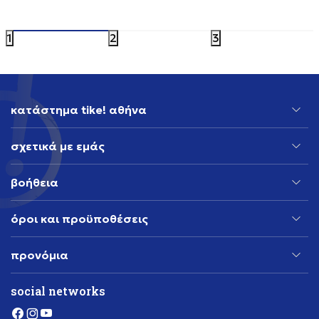
35,19
EUR
48,99
EUR
1
2
3
κατάστημα tike! αθήνα
σχετικά με εμάς
βοήθεια
όροι και προϋποθέσεις
προνόμια
social networks