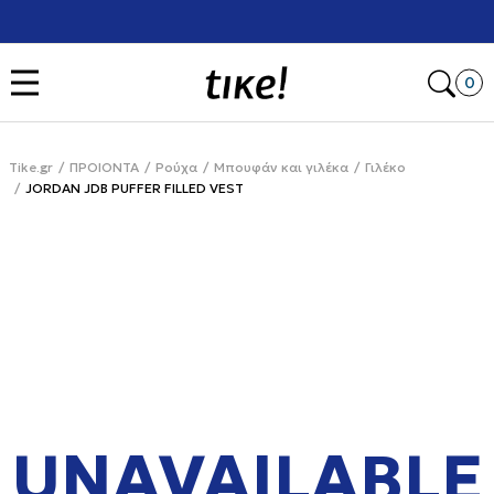
Χρειάζεσαι βοήθεια με την αγορά σου; Κάλεσέ μας στο
+302111077485
Open
0
Tike.gr
ΠΡΟΙΟΝΤΑ
Ρούχα
Μπουφάν και γιλέκα
Γιλέκο
JORDAN JDB PUFFER FILLED VEST
UNAVAILABLE