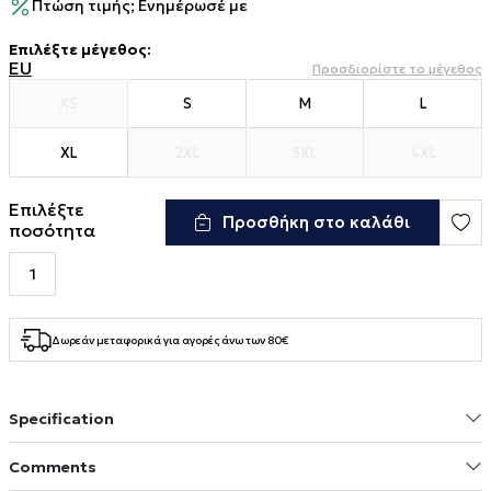
Πτώση τιμής; Ενημέρωσέ με
Επιλέξτε μέγεθος
:
EU
Προσδιορίστε το μέγεθος
XS
S
M
L
XL
2XL
3XL
4XL
Επιλέξτε
Προσθήκη στο καλάθι
ποσότητα
Δωρεάν μεταφορικά για αγορές άνω των 80€
Specification
Comments