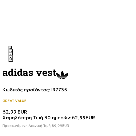
1
2
3
4
adidas vest
Κωδικός προϊόντος:
IR7735
GREAT VALUE
62,99
EUR
Χαμηλότερη Τιμή 30 ημερών:
62,99
EUR
Προτεινόμενη Λιανική Τιμή:
89,99
EUR