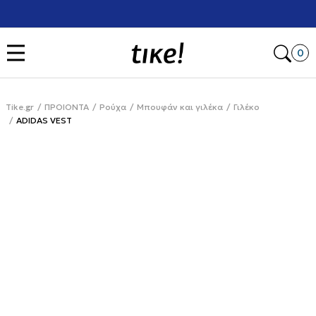
Χρειάζεσαι βοήθεια με την αγορά σου; Κάλεσέ μας στο
+302111077485
Open
0
Tike.gr
ΠΡΟΙΟΝΤΑ
Ρούχα
Μπουφάν και γιλέκα
Γιλέκο
ADIDAS VEST