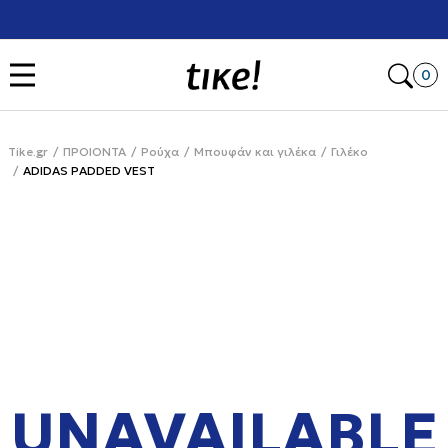
Χρειάζεσαι βοήθεια με την αγορά σου; Κάλεσέ μας στο
+302111077485
Open
0
Tike.gr
ΠΡΟΙΟΝΤΑ
Ρούχα
Μπουφάν και γιλέκα
Γιλέκο
ADIDAS PADDED VEST
UNAVAILABLE