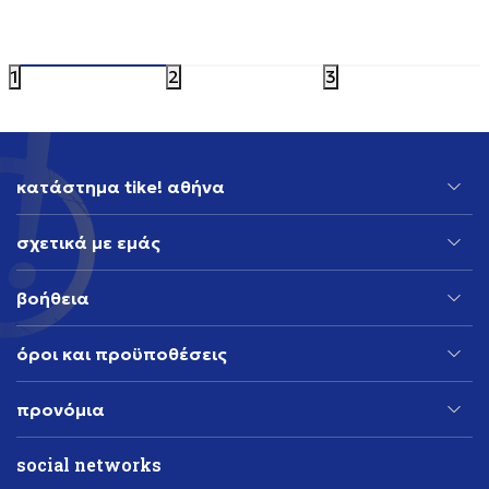
GREAT VALUE
GREAT VAL
35,19
EUR
48,99
EUR
1
2
3
κατάστημα tike! αθήνα
σχετικά με εμάς
βοήθεια
όροι και προϋποθέσεις
προνόμια
social networks