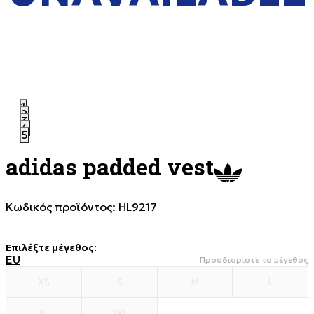
1
2
3
4
5
adidas padded vest
Κωδικός προϊόντος:
HL9217
Επιλέξτε μέγεθος
:
EU
Προσδιορίστε το μέγεθος
XS
S
M
L
XL
2XL