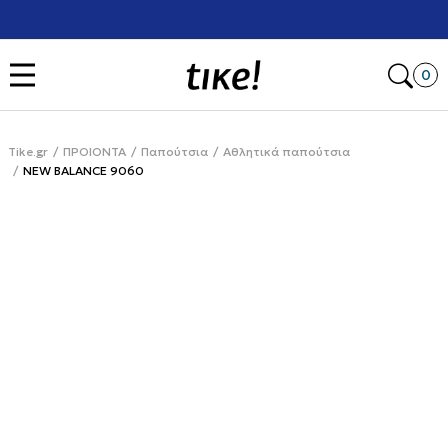
Χρειάζεσαι βοήθεια με την αγορά σου; Κάλεσέ μας στο
+302111077485
Open
0
Tike.gr
ΠΡΟΙΟΝΤΑ
Παπούτσια
Αθλητικά παπούτσια
NEW BALANCE 9060