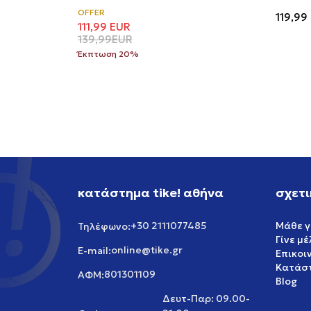
OFFER
119,99
111,99
EUR
139,99
EUR
Έκπτωση 20%
κατάστημα tike! αθήνα
σχετι
+30 2111077485
Μάθε γ
Τηλέφωνο:
Γίνε μ
online@tike.gr
E-mail:
Επικοι
Κατάστ
801301109
ΑΦΜ:
Blog
Δευτ-Παρ: 09.00-