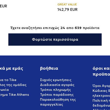
GREAT VALUE
EUR
142,79
EUR
Έχετε αναζητήσει επιτυχώς
24
απο
639
προϊόντα
Φορτώστε περισσότερα
κά με εμάς
βοήθεια
όροι κα
προϋπο
ια το Tike
Συχνές ερωτήσεις
έλος της ομάδας
Διαδικασία αγοράς
Όροι Αγο
νωνία
Τρόποι πληρωμής
Κώδικας 
ημα Tike Athens
Τρόποι παράδοσης
ηλεκτρον
Παρακολούθηση της
Πολιτική
παραγγελίας
δεδομένω