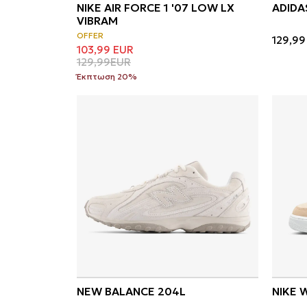
NIKE AIR FORCE 1 '07 LOW LX
ADIDA
VIBRAM
OFFER
129,99
103,99
EUR
129,99
EUR
Έκπτωση 20%
NEW BALANCE 204L
NIKE 