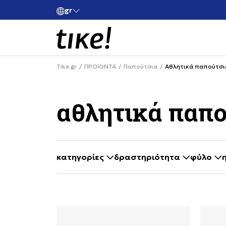
gr
ές άνω των 80€
Κάνε εγγραφή και κέρδισε -10% στην πρώτη σου 
Tike.gr
ΠΡΟΙΟΝΤΑ
Παπούτσια
Αθλητικά παπούτσι
αθλητικά παπο
κατηγορίες
δραστηριότητα
φύλο
selecting a filter closes the filters and loa