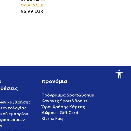
GREAT VALUE
95,99
EUR
ι
προνόμια
θέσεις
Πρόγραμμα Sport&Bonus
Κανόνες Sport&Bonus
ρών και Χρήσης
Όροι Χρήσης Κάρτας
δεοντολογίας
Δώρου – Gift Card
ικού εμπορίου
Klarna Faq
 προσωπικών
ν