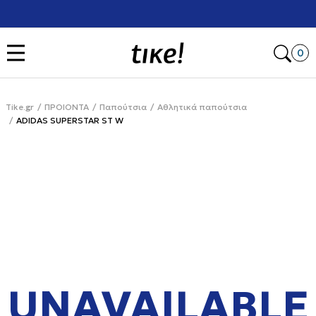
Χρειάζεσαι βοήθεια με την αγορά σου; Κάλεσέ μας στο
+302111077485
Open
0
Tike.gr
ΠΡΟΙΟΝΤΑ
Παπούτσια
Αθλητικά παπούτσια
ADIDAS SUPERSTAR ST W
UNAVAILABLE