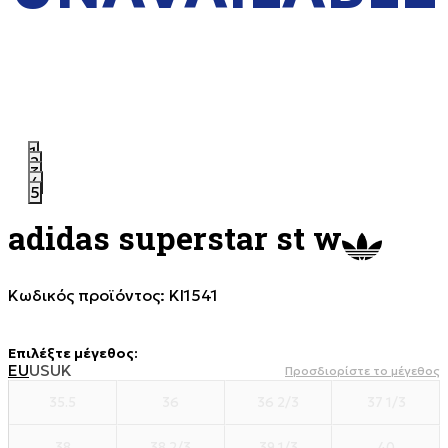
1
2
3
4
5
adidas superstar st w
Κωδικός προϊόντος:
KI1541
Επιλέξτε μέγεθος
:
EU
US
UK
Προσδιορίστε το μέγεθος
35.5
36
36 2/3
37 1/3
38
38 2/3
39 1/3
40