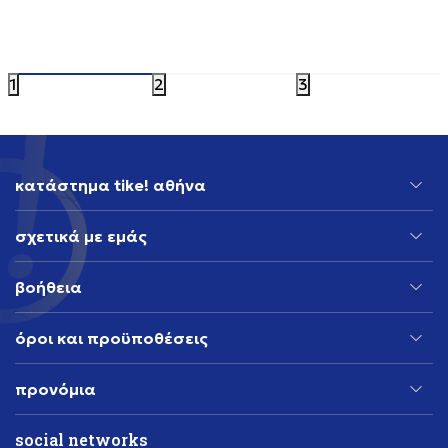
NIKE NIKE SB AIR FORCE 1
NIKE W N
119,99
EUR
119,99
EU
1
2
3
κατάστημα tike! αθήνα
σχετικά με εμάς
βοήθεια
όροι και προϋποθέσεις
προνόμια
social networks