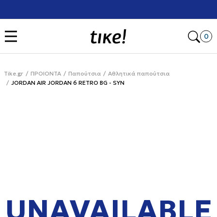
Χρειάζεσαι βοήθεια με την αγορά σου; Κάλεσέ μας στο
+302111077485
Open
0
Tike.gr
ΠΡΟΙΟΝΤΑ
Παπούτσια
Αθλητικά παπούτσια
JORDAN AIR JORDAN 6 RETRO BG - SYN
UNAVAILABLE