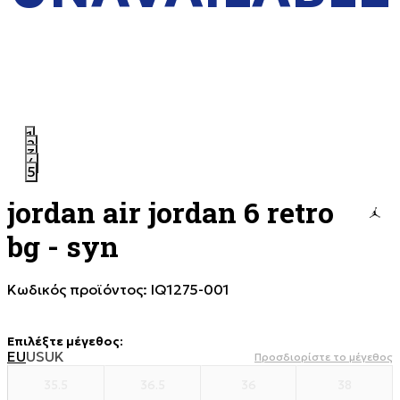
1
2
3
4
5
jordan air jordan 6 retro
bg - syn
Κωδικός προϊόντος:
IQ1275-001
Επιλέξτε μέγεθος
:
EU
US
UK
Προσδιορίστε το μέγεθος
35.5
36.5
36
38