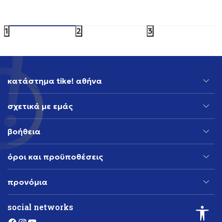
119,99
EUR
119,99
EU
1
2
3
κατάστημα tike! αθήνα
σχετικά με εμάς
βοήθεια
όροι και προϋποθέσεις
προνόμια
social networks