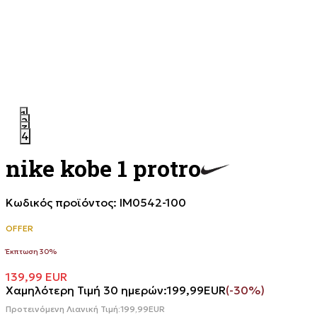
1
2
3
4
nike kobe 1 protro
Κωδικός προϊόντος:
IM0542-100
OFFER
Έκπτωση 30%
139,99
EUR
Χαμηλότερη Τιμή 30 ημερών:
199,99
EUR
(-30%)
Προτεινόμενη Λιανική Τιμή:
199,99
EUR