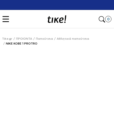
Χρειάζεσαι βοήθεια με την αγορά σου; Κάλεσέ μας στο
+302111077485
Open
0
Tike.gr
ΠΡΟΙΟΝΤΑ
Παπούτσια
Αθλητικά παπούτσια
NIKE KOBE 1 PROTRO