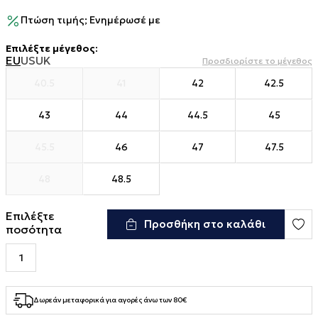
Πτώση τιμής; Ενημέρωσέ με
Επιλέξτε μέγεθος
:
EU
US
UK
Προσδιορίστε το μέγεθος
40.5
41
42
42.5
43
44
44.5
45
45.5
46
47
47.5
48
48.5
Επιλέξτε
Προσθήκη στο καλάθι
ποσότητα
Δωρεάν μεταφορικά για αγορές άνω των 80€