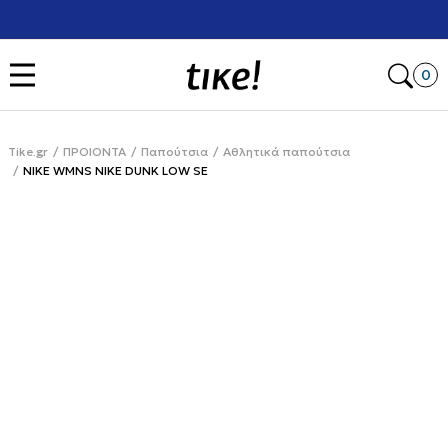
Χρειάζεσαι βοήθεια με την αγορά σου; Κάλεσέ μας στο
+302111077485
Open
0
Tike.gr
ΠΡΟΙΟΝΤΑ
Παπούτσια
Αθλητικά παπούτσια
NIKE WMNS NIKE DUNK LOW SE