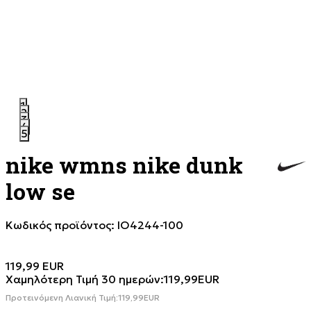
1
2
3
4
5
nike wmns nike dunk
low se
Κωδικός προϊόντος:
IO4244-100
119,99
EUR
Χαμηλότερη Τιμή 30 ημερών:
119,99
EUR
Προτεινόμενη Λιανική Τιμή:
119,99
EUR