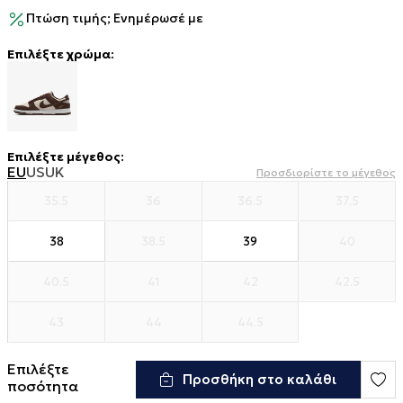
Πτώση τιμής; Ενημέρωσέ με
Επιλέξτε χρώμα:
Επιλέξτε μέγεθος
:
EU
US
UK
Προσδιορίστε το μέγεθος
35.5
36
36.5
37.5
38
38.5
39
40
40.5
41
42
42.5
43
44
44.5
Επιλέξτε
Προσθήκη στο καλάθι
ποσότητα