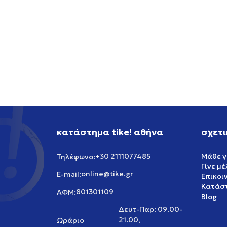
ASICS GEL-CUMULUS 16
ADIDA
149,99
EUR
199,99
κατάστημα tike! αθήνα
σχετι
+30 2111077485
Μάθε γ
Τηλέφωνο:
Γίνε μ
online@tike.gr
E-mail:
Επικοι
Κατάστ
801301109
ΑΦΜ:
Blog
Δευτ-Παρ: 09.00-
21.00,
Ωράριο