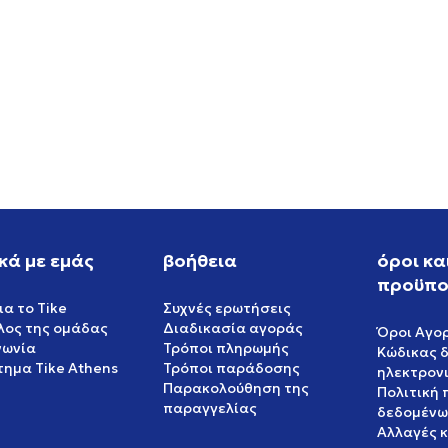
S WB GAZELLE PONY
ASICS GEL-NYC 2.0
EUR
159,99
EUR
κά με εμάς
βοήθεια
όροι κα
προϋπο
ια το Tike
Συχνές ερωτήσεις
έλος της ομάδας
Διαδικασία αγοράς
Όροι Αγο
νωνία
Τρόποι πληρωμής
Κώδικας 
ημα Tike Athens
Τρόποι παράδοσης
ηλεκτρον
Παρακολούθηση της
Πολιτική
παραγγελίας
δεδομένω
Αλλαγές 