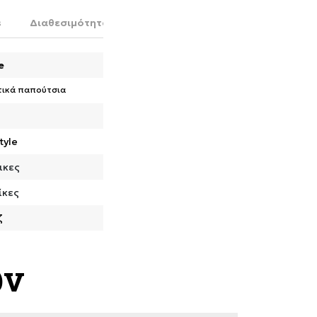
s
Διαθεσιμότητα στο κατάστημα
e
τικά παπούτσια
tyle
ικες
ίκες
ζ
ων