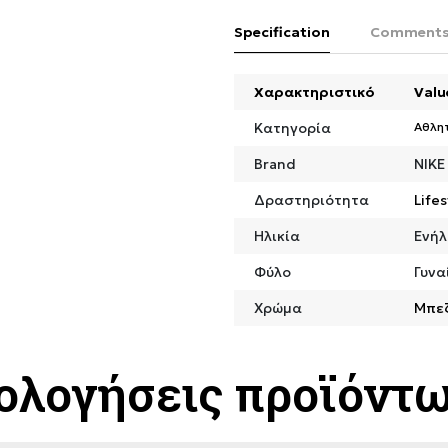
Specification
Comment
Χαρακτηριστικό
Valu
Κατηγορία
Αθλη
Brand
NIKE
Δραστηριότητα
Lifes
Ηλικία
Ενήλ
Φύλο
Γυνα
Χρώμα
Μπε
ιολογήσεις προϊόντ