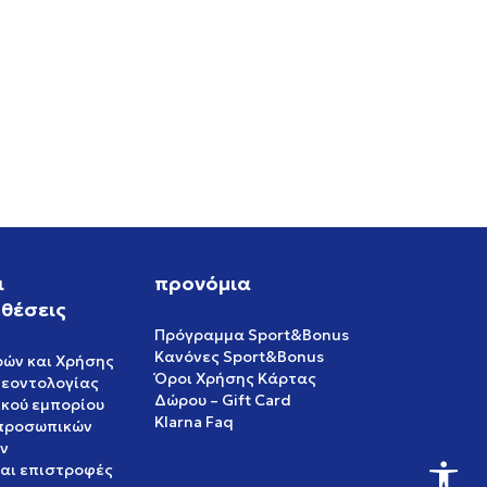
ι
προνόμια
θέσεις
Πρόγραμμα Sport&Bonus
Κανόνες Sport&Bonus
ρών και Χρήσης
Όροι Χρήσης Κάρτας
δεοντολογίας
Δώρου – Gift Card
ικού εμπορίου
Klarna Faq
 προσωπικών
ν
και επιστροφές