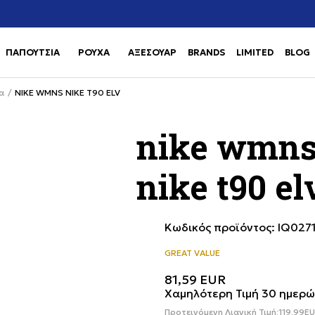
Χρειάζεσαι βοήθεια με την αγορά σου; Κάλεσέ μας στο
αγορά
+302111077485
ΠΑΠΟΥΤΣΙΑ
ΡΟΥΧΑ
ΑΞΕΣΟΥΑΡ
BRANDS
LIMITED
BLOG
Use shift+Enter to open or clos
Use shift+Enter to open or clos
α
NIKE WMNS NIKE T90 ELV
nike wmn
nike t90 el
Κωδικός προϊόντος:
IQ027
GREAT VALUE
81,59
EUR
Χαμηλότερη Τιμή 30 ημερώ
Προτεινόμενη Λιανική Τιμή:
119,99
E