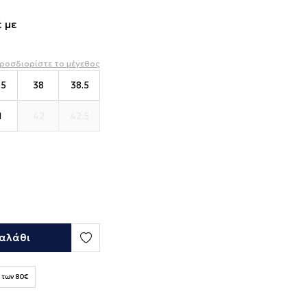
 με
ροσδιορίστε το μέγεθος
.5
38
38.5
1
42
42.5
αλάθι
 των 80€