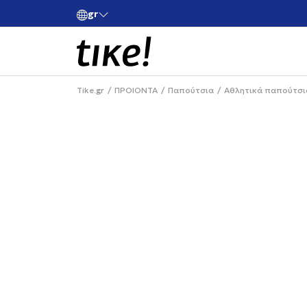
gr
ές άνω των 80€
Κάνε εγγραφή και κέρδισε -10% στην πρώτη σου 
Tike.gr
ΠΡΟΙΟΝΤΑ
Παπούτσια
Αθλητικά παπούτσι