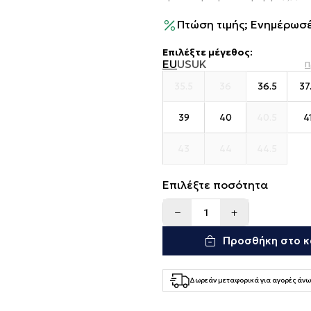
Πτώση τιμής; Ενημέρωσέ
Επιλέξτε μέγεθος
:
EU
US
UK
Π
35.5
36
36.5
37
39
40
40.5
4
43
44
44.5
Επιλέξτε ποσότητα
Προσθήκη στο κ
Δωρεάν μεταφορικά για αγορές άνω