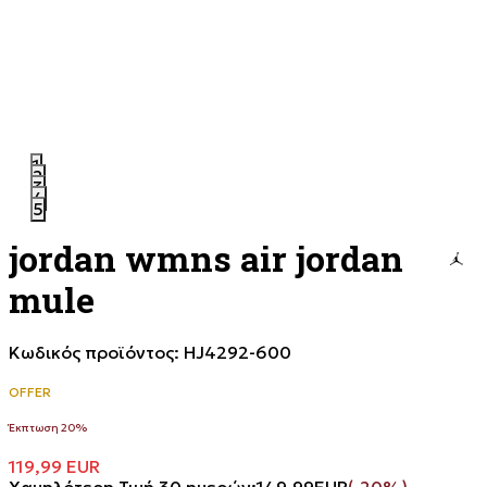
1
2
3
4
5
jordan wmns air jordan
mule
Κωδικός προϊόντος:
HJ4292-600
OFFER
Έκπτωση 20%
119,99
EUR