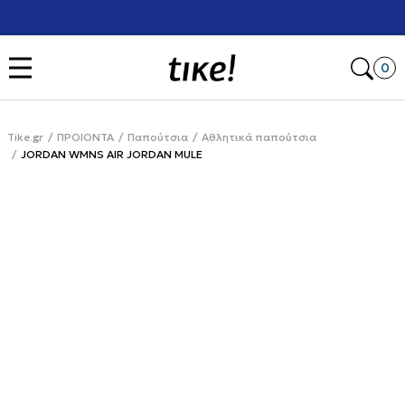
Χρειάζεσαι βοήθεια με την αγορά σου; Κάλεσέ μας στο
+302111077485
Open
0
Tike.gr
ΠΡΟΙΟΝΤΑ
Παπούτσια
Αθλητικά παπούτσια
JORDAN WMNS AIR JORDAN MULE