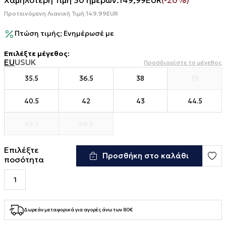
Χαμηλότερη Τιμή 30 ημερών:
149,99
EUR
(-20%)
Προτεινόμενη Λιανική Τιμή:
149,99
EUR
Πτώση τιμής; Ενημέρωσέ με
Επιλέξτε μέγεθος
:
EU
US
UK
Προσδιορίστε το μέγεθος
35.5
36.5
38
39
40.5
42
43
44.5
45.5
46.5
Επιλέξτε
Προσθήκη στο καλάθι
ποσότητα
Δωρεάν μεταφορικά για αγορές άνω των 80€