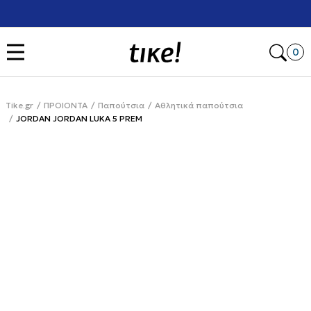
Χρειάζεσαι βοήθεια με την αγορά σου; Κάλεσέ μας στο
+302111077485
Open
0
Tike.gr
ΠΡΟΙΟΝΤΑ
Παπούτσια
Αθλητικά παπούτσια
JORDAN JORDAN LUKA 5 PREM