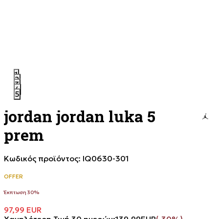
1
2
3
4
5
jordan jordan luka 5
prem
Κωδικός προϊόντος:
IQ0630-301
OFFER
Έκπτωση 30%
97,99
EUR