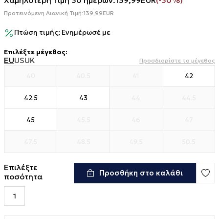
Χαμηλότερη Τιμή 30 ημερών:
139,99
EUR
(-30%)
Προτεινόμενη Λιανική Τιμή:
139,99
EUR
Πτώση τιμής; Ενημέρωσέ με
Επιλέξτε μέγεθος
:
EU
US
UK
Προσδιορίστε το μέγεθος
40
40.5
41
42
42.5
43
44
44.5
45
45.5
46
47
47.5
48.5
49.5
50.5
Επιλέξτε
Προσθήκη στο καλάθι
ποσότητα