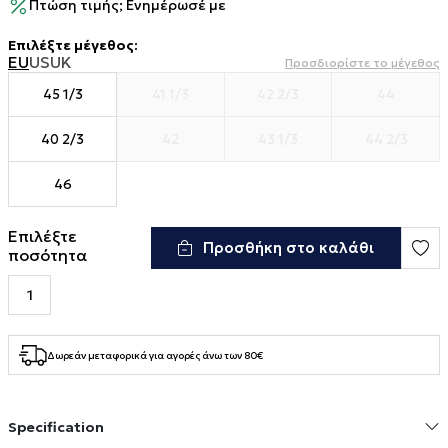
Πτώση τιμής; Ενημέρωσέ με
Επιλέξτε μέγεθος
:
EU
US
UK
Προσδιορίστε το μέγεθος
45 1/3
41 1/3
42 2/3
44
40 2/3
42
43 1/3
44 2/3
46
Επιλέξτε
Προσθήκη στο καλάθι
ποσότητα
Δωρεάν μεταφορικά για αγορές άνω των 80€
Specification