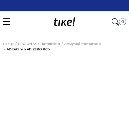
Χρειάζεσαι βοήθεια με την αγορά σου; Κάλεσέ μας στο
+302111077485
Open
0
Tike.gr
ΠΡΟΙΟΝΤΑ
Παπούτσια
Αθλητικά παπούτσια
ADIDAS Y-3 ADIZERO RC6