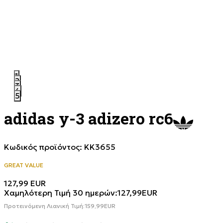
1
2
3
4
5
adidas y-3 adizero rc6
Κωδικός προϊόντος:
KK3655
GREAT VALUE
127,99
EUR
Χαμηλότερη Τιμή 30 ημερών:
127,99
EUR
Προτεινόμενη Λιανική Τιμή:
159,99
EUR