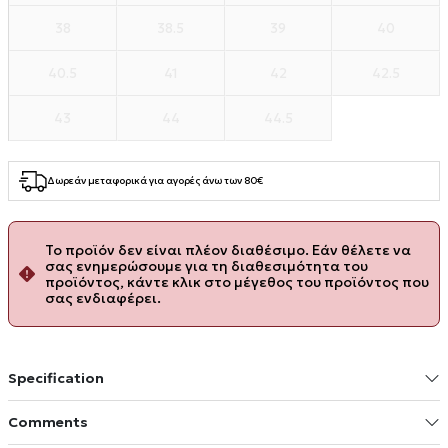
38
38.5
39
40
40.5
41
42
42.5
43
44
44.5
Δωρεάν μεταφορικά για αγορές άνω των 80€
Το προϊόν δεν είναι πλέον διαθέσιμο. Εάν θέλετε να
σας ενημερώσουμε για τη διαθεσιμότητα του
προϊόντος, κάντε κλικ στο μέγεθος του προϊόντος που
σας ενδιαφέρει.
Specification
Comments