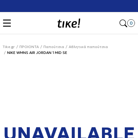
Χρειάζεσαι βοήθεια με την αγορά σου; Κάλεσέ μας στο
+302111077485
Open
0
Tike.gr
ΠΡΟΙΟΝΤΑ
Παπούτσια
Αθλητικά παπούτσια
NIKE WMNS AIR JORDAN 1 MID SE
UNAVAILABLE