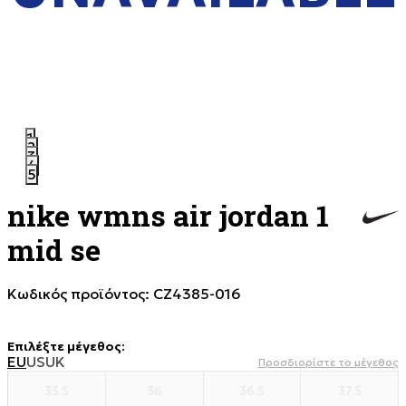
1
2
3
4
5
nike wmns air jordan 1
mid se
Κωδικός προϊόντος:
CZ4385-016
Επιλέξτε μέγεθος
:
EU
US
UK
Προσδιορίστε το μέγεθος
35.5
36
36.5
37.5