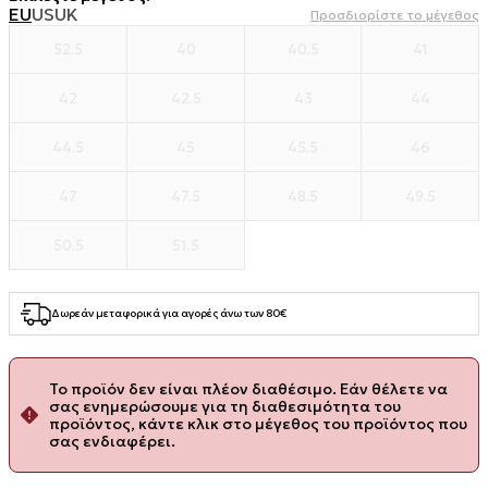
EU
US
UK
Προσδιορίστε το μέγεθος
52.5
40
40.5
41
42
42.5
43
44
44.5
45
45.5
46
47
47.5
48.5
49.5
50.5
51.5
Δωρεάν μεταφορικά για αγορές άνω των 80€
Το προϊόν δεν είναι πλέον διαθέσιμο. Εάν θέλετε να
σας ενημερώσουμε για τη διαθεσιμότητα του
προϊόντος, κάντε κλικ στο μέγεθος του προϊόντος που
σας ενδιαφέρει.