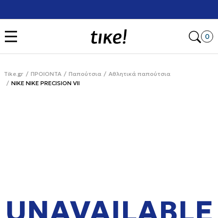
Χρειάζεσαι βοήθεια με την αγορά σου; Κάλεσέ μας στο
+302111077485
Open
0
Tike.gr
ΠΡΟΙΟΝΤΑ
Παπούτσια
Αθλητικά παπούτσια
NIKE NIKE PRECISION VII
UNAVAILABLE