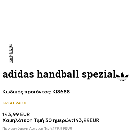
1
2
3
4
5
adidas handball spezial
Κωδικός προϊόντος:
KI8688
GREAT VALUE
143,99
EUR
Χαμηλότερη Τιμή 30 ημερών:
143,99
EUR
Προτεινόμενη Λιανική Τιμή:
179,99
EUR