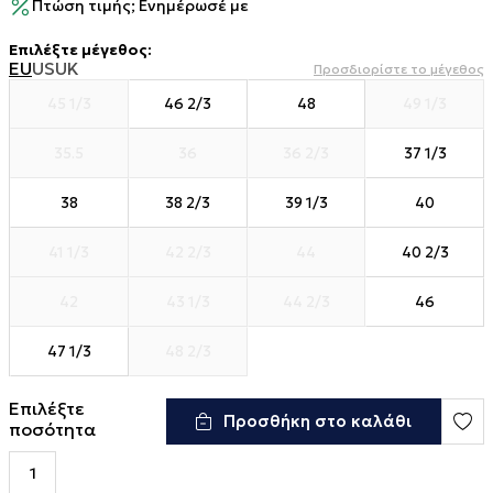
Πτώση τιμής; Ενημέρωσέ με
Επιλέξτε μέγεθος
:
EU
US
UK
Προσδιορίστε το μέγεθος
45 1/3
46 2/3
48
49 1/3
35.5
36
36 2/3
37 1/3
38
38 2/3
39 1/3
40
41 1/3
42 2/3
44
40 2/3
42
43 1/3
44 2/3
46
47 1/3
48 2/3
Επιλέξτε
Προσθήκη στο καλάθι
ποσότητα