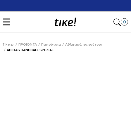
Χρειάζεσαι βοήθεια με την αγορά σου; Κάλεσέ μας στο
+302111077485
Open
0
Tike.gr
ΠΡΟΙΟΝΤΑ
Παπούτσια
Αθλητικά παπούτσια
ADIDAS HANDBALL SPEZIAL