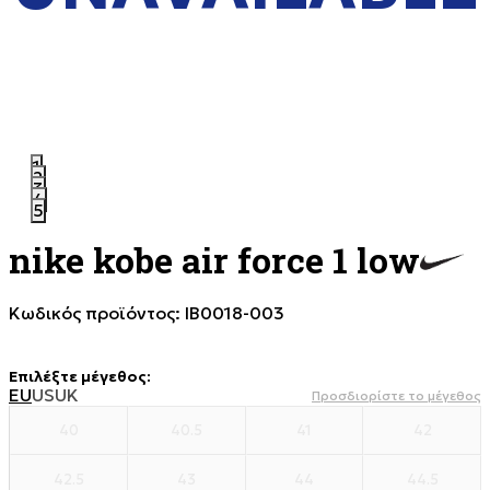
1
2
3
4
5
nike kobe air force 1 low
Κωδικός προϊόντος:
IB0018-003
Επιλέξτε μέγεθος
:
EU
US
UK
Προσδιορίστε το μέγεθος
40
40.5
41
42
42.5
43
44
44.5