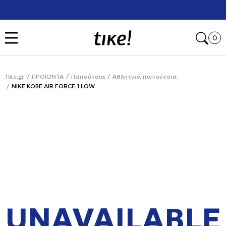
Χρειάζεσαι βοήθεια με την αγορά σου; Κάλεσέ μας στο
+302111077485
Open
0
Tike.gr
ΠΡΟΙΟΝΤΑ
Παπούτσια
Αθλητικά παπούτσια
NIKE KOBE AIR FORCE 1 LOW
UNAVAILABLE