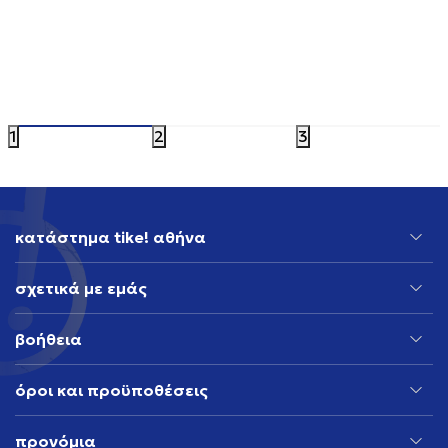
ASICS GEL-CUMULUS 16
ADIDAS 
149,99
EUR
199,99
EU
1
2
3
κατάστημα tike! αθήνα
σχετικά με εμάς
βοήθεια
όροι και προϋποθέσεις
προνόμια