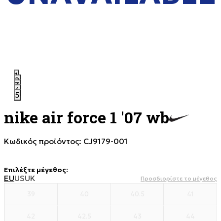
1
2
3
4
5
nike air force 1 '07 wb
Κωδικός προϊόντος:
CJ9179-001
Επιλέξτε μέγεθος
:
EU
US
UK
Προσδιορίστε το μέγεθος
39
40
40.5
41
42
42.5
43
44