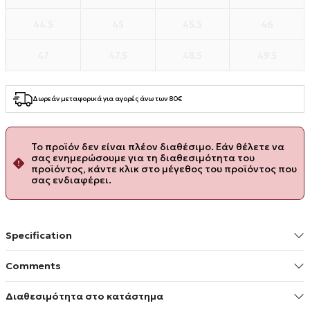
44.5
45
45.5
46
47
47.5
48.5
49.5
Δωρεάν μεταφορικά για αγορές άνω των 80€
Το προϊόν δεν είναι πλέον διαθέσιμο. Εάν θέλετε να
σας ενημερώσουμε για τη διαθεσιμότητα του
προϊόντος, κάντε κλικ στο μέγεθος του προϊόντος που
σας ενδιαφέρει.
Specification
Comments
Διαθεσιμότητα στο κατάστημα