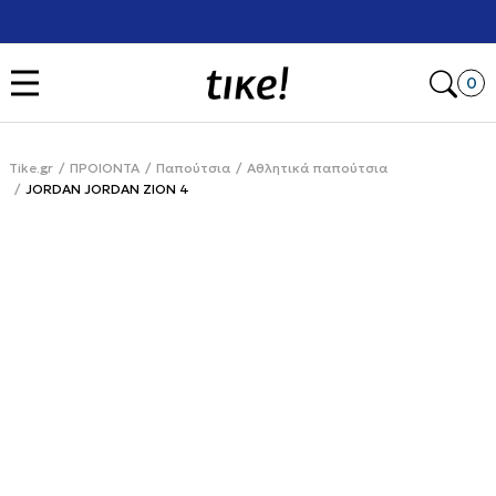
Χρειάζεσαι βοήθεια με την αγορά σου; Κάλεσέ μας στο
+302111077485
Open
0
Tike.gr
ΠΡΟΙΟΝΤΑ
Παπούτσια
Αθλητικά παπούτσια
JORDAN JORDAN ZION 4