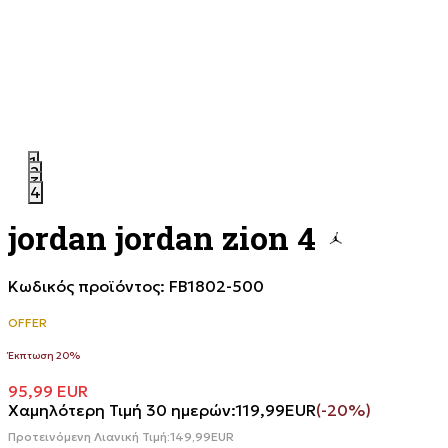
1
2
3
4
jordan jordan zion 4
Κωδικός προϊόντος:
FB1802-500
OFFER
Έκπτωση 20%
95,99
EUR
Χαμηλότερη Τιμή 30 ημερών:
119,99
EUR
(-20%)
Προτεινόμενη Λιανική Τιμή:
149,99
EUR