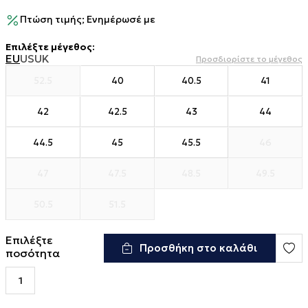
Πτώση τιμής; Ενημέρωσέ με
Επιλέξτε μέγεθος
:
EU
US
UK
Προσδιορίστε το μέγεθος
52.5
40
40.5
41
42
42.5
43
44
44.5
45
45.5
46
47
47.5
48.5
49.5
50.5
51.5
Επιλέξτε
Προσθήκη στο καλάθι
ποσότητα