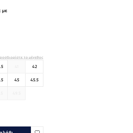
 με
ροσδιορίστε το μέγεθος
.5
41
42
.5
45
45.5
.5
49.5
αλάθι