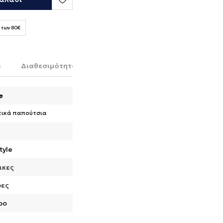
 των 80€
s
Διαθεσιμότητα στο κατάστημα
e
τικά παπούτσια
tyle
ικες
ρες
ρο