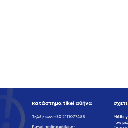
NIKE NIKE SB AIR FORCE 1
NIKE 
119,99
EUR
119,99
κατάστημα tike! αθήνα
σχετι
+30 2111077485
Μάθε γ
Τηλέφωνο:
Γίνε μ
online@tike.gr
E-mail: