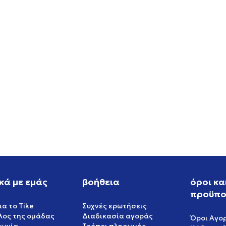
W NIKE P-6000 SE
NIKE NIKE SB DUNK LOW P
PRM WC
EUR
119,99
EUR
κά με εμάς
βοήθεια
όροι κα
προϋπο
ια το Tike
Συχνές ερωτήσεις
έλος της ομάδας
Διαδικασία αγοράς
Όροι Αγο