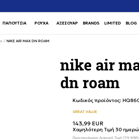
σαι βοήθεια με την αγορά σου; Κάλεσέ μας στο
Πληρωμή σε 3 
+302111077485
ΠΑΠΟΥΤΣΙΑ
ΡΟΥΧΑ
ΑΞΕΣΟΥΑΡ
BRANDS
LIMITED
BLOG
Use shift+Enter to open or clos
Use shift+Enter to open or clos
α
NIKE AIR MAX DN ROAM
nike air m
dn roam
Κωδικός προϊόντος:
HQ860
GREAT VALUE
143,99
EUR
Χαμηλότερη Τιμή 30 ημερώ
Προτεινόμενη Λιανική Τιμή:
179,99
E