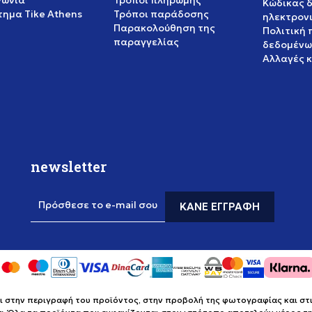
νωνία
Τρόποι πληρωμής
Κώδικας 
ημα Tike Athens
Τρόποι παράδοσης
ηλεκτρον
Παρακολούθηση της
Πολιτική
παραγγελίας
δεδομένω
Αλλαγές 
newsletter
Πρόσθεσε το e-mail σου
ΚΆΝΕ ΕΓΓΡΑΦΉ
στην περιγραφή του προϊόντος, στην προβολή της φωτογραφίας και στις 