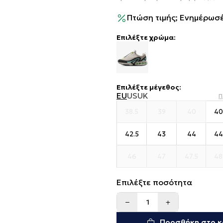
Πτώση τιμής; Ενημέρωσέ
Επιλέξτε χρώμα:
Επιλέξτε μέγεθος
:
EU
US
UK
Π
38.5
39
40
40
42.5
43
44
44
46
47
47.5
48
Επιλέξτε ποσότητα
Προσθήκη στο κ