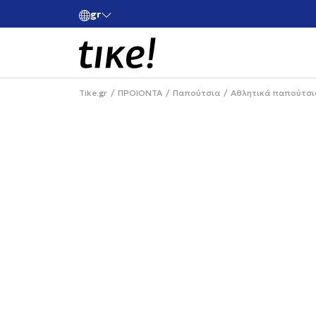
Χρειάζε
gr
Κάνε εγγραφή και κέρδισε -10% στην πρώτη σου αγορά
Tike.gr
ΠΡΟΙΟΝΤΑ
Παπούτσια
Αθλητικά παπούτσι