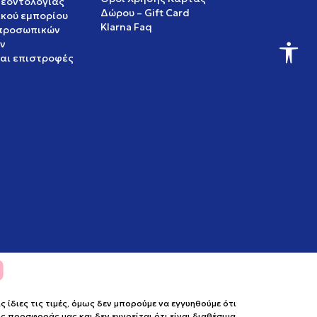
δεοντολογίας
Δώρου – Gift Card
ικού εμπορίου
Klarna Faq
 προσωπικών
ν
και επιστροφές
ίδιες τις τιμές, όμως δεν μπορούμε να εγγυηθούμε ότι
 προσφοράς μας και δεν εννοείται ότι είναι διαθέσιμα