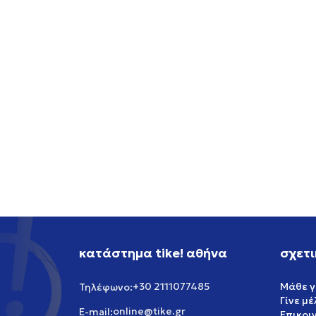
ASICS GEL-CUMULUS 16
ADIDA
149,99
EUR
199,99
κατάστημα tike! αθήνα
σχετι
+30 2111077485
Μάθε γ
Τηλέφωνο:
Γίνε μ
online@tike.gr
E-mail:
Επικοι