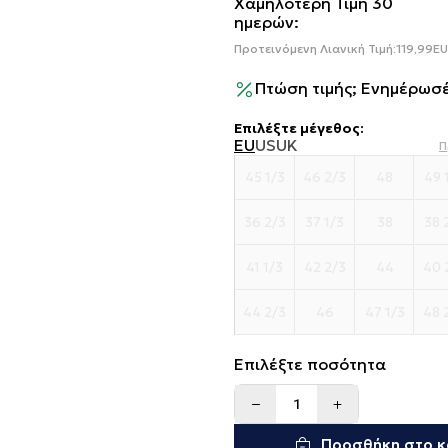
Χαμηλότερη Τιμή 30
ημερών:
Προτεινόμενη Λιανική Τιμή:
119,99
E
Πτώση τιμής; Ενημέρωσέ
Επιλέξτε μέγεθος
:
EU
US
UK
Π
45 1/3
46 2/3
48
49 
36 2/3
37 1/3
38
38 
41 1/3
42 2/3
44
40 
44 2/3
46
47 1/3
48 
Επιλέξτε ποσότητα
Προσθήκη στο κ