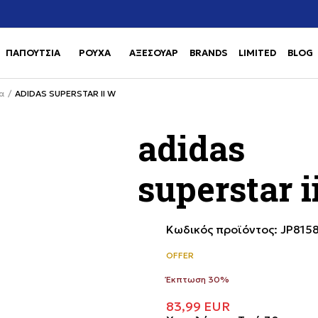
Χρειάζεσαι βοήθεια με την αγορά σου; Κάλεσέ μας στο
αγορά
+302111077485
ΠΑΠΟΥΤΣΙΑ
ΡΟΥΧΑ
ΑΞΕΣΟΥΑΡ
BRANDS
LIMITED
BLOG
Use shift+Enter to open or clos
Use shift+Enter to open or clos
α
ADIDAS SUPERSTAR II W
adidas
superstar i
Κωδικός προϊόντος:
JP815
OFFER
Έκπτωση 30%
83,99
EUR