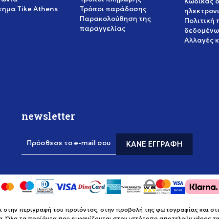
Κώδικας 
ημα Tike Athens
Τρόποι παράδοσης
ηλεκτρον
Παρακολούθηση της
Πολιτική
παραγγελίας
δεδομένω
Αλλαγές 
newsletter
Πρόσθεσε το e-mail σου
ΚΆΝΕ ΕΓΓΡΑΦΉ
στην περιγραφή του προϊόντος, στην προβολή της φωτογραφίας και στις 
α. Όλα τα προϊόντα που εμφανίζονται στον ιστότοπο αποτελούν μέρος της