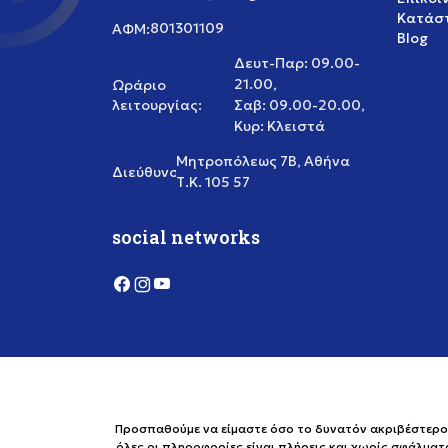
Κατάστ
801301109
ΑΦΜ:
Blog
Δευτ-Παρ: 09.00-
21.00,
Ωράριο
λειτουργίας:
Σαβ: 09.00-20.00,
Κυρ: Κλειστά
Μητροπόλεως 7Β, Αθήνα
Διεύθυνση:
Τ.Κ. 105 57
social networks
Προσπαθούμε να είμαστε όσο το δυνατόν ακριβέστεροι 
όλες οι πληροφορίες είναι πλήρεις και χωρίς σφάλματ