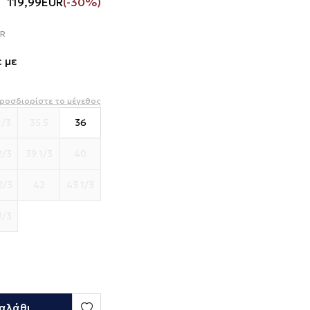
119,99
EUR
(-30%)
UR
 με
ροσδιορίστε το μέγεθος
1/3
35.5
36
2/3
39 1/3
40
2/3
42
43 1/3
2/3
αλάθι