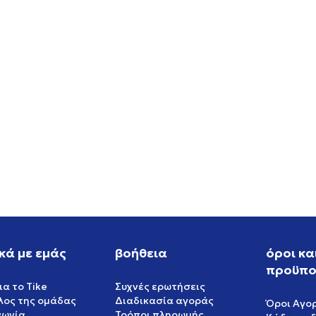
S WB GAZELLE PONY
ASICS GEL-NYC 2.0
EUR
159,99
EUR
κά με εμάς
βοήθεια
όροι κα
προϋπο
ια το Tike
Συχνές ερωτήσεις
έλος της ομάδας
Διαδικασία αγοράς
Όροι Αγο
νωνία
Τρόποι πληρωμής