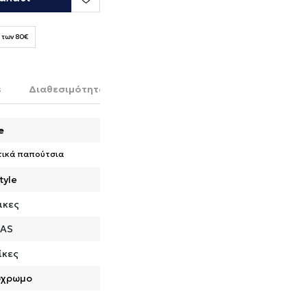
 των 80€
s
Διαθεσιμότητα στο κατάστημα
e
τικά παπούτσια
tyle
ικες
DAS
ίκες
ύχρωμο