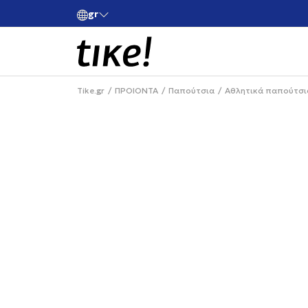
gr
ές άνω των 80€
Κάνε εγγραφή και κέρδισε -10% στην πρώτη σου 
Tike.gr
ΠΡΟΙΟΝΤΑ
Παπούτσια
Αθλητικά παπούτσι