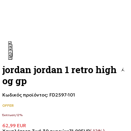
1
2
3
4
5
jordan jordan 1 retro high
og gp
Κωδικός προϊόντος:
FD2597-101
OFFER
Έκπτωση 12%
62,99
EUR