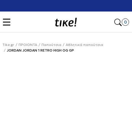
Χρειάζεσαι βοήθεια με την αγορά σου; Κάλεσέ μας στο
+302111077485
Open
0
Tike.gr
ΠΡΟΙΟΝΤΑ
Παπούτσια
Αθλητικά παπούτσια
JORDAN JORDAN 1 RETRO HIGH OG GP