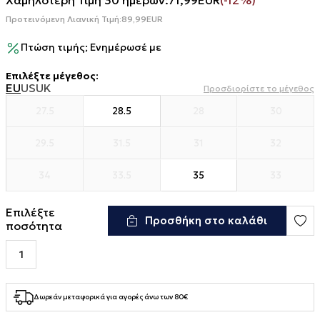
Χαμηλότερη Τιμή 30 ημερών:
71,99
EUR
(-12%)
Προτεινόμενη Λιανική Τιμή:
89,99
EUR
Πτώση τιμής; Ενημέρωσέ με
Επιλέξτε μέγεθος
:
EU
US
UK
Προσδιορίστε το μέγεθος
27.5
28.5
28
30
29.5
31.5
31
32
34
33.5
35
33
Επιλέξτε
Προσθήκη στο καλάθι
ποσότητα
Δωρεάν μεταφορικά για αγορές άνω των 80€