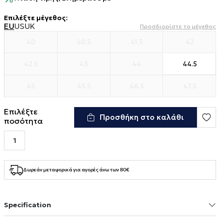
Επιλέξτε μέγεθος
:
EU
US
UK
Προσδιορίστε το μέγεθος
40
40.5
41.5
42
42.5
43
44
44.5
45
45.5
46.5
47.5
Επιλέξτε
Προσθήκη στο καλάθι
ποσότητα
Δωρεάν μεταφορικά για αγορές άνω των 80€
Specification