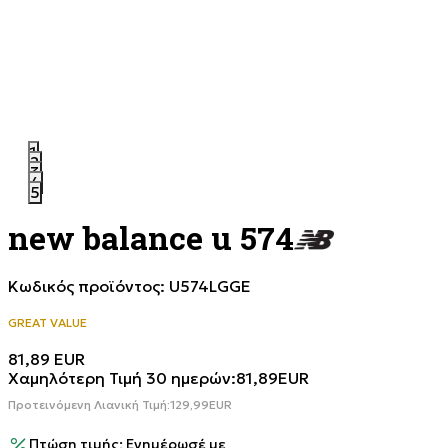
1
2
3
4
5
new balance u 574
Κωδικός προϊόντος:
U574LGGE
GREAT VALUE
81,89
EUR
Χαμηλότερη Τιμή 30 ημερών:
81,89
EUR
Προτεινόμενη Λιανική Τιμή:
129,99
EUR
Πτώση τιμής; Ενημέρωσέ με