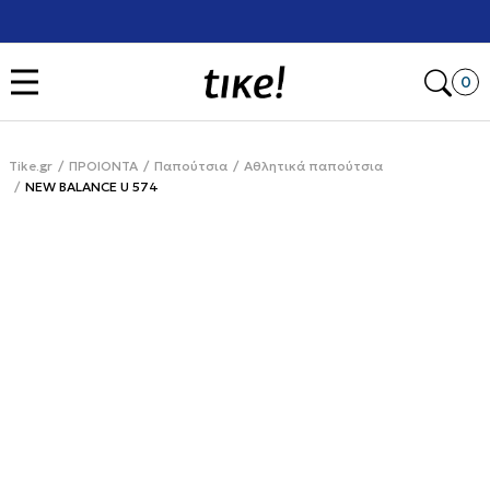
Χρειάζεσαι βοήθεια με την αγορά σου; Κάλεσέ μας στο
+302111077485
Open
0
Tike.gr
ΠΡΟΙΟΝΤΑ
Παπούτσια
Αθλητικά παπούτσια
NEW BALANCE U 574