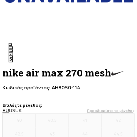
1
2
3
4
5
nike air max 270 mesh
Κωδικός προϊόντος:
AH8050-114
Επιλέξτε μέγεθος
:
EU
US
UK
Προσδιορίστε το μέγεθος
40
40.5
41
42
42.5
43
44
44.5