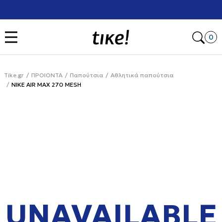
Χρειάζεσαι βοήθεια με την αγορά σου; Κάλεσέ μας στο
+302111077485
Open
0
Tike.gr
ΠΡΟΙΟΝΤΑ
Παπούτσια
Αθλητικά παπούτσια
NIKE AIR MAX 270 MESH
UNAVAILABLE