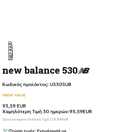
1
2
3
4
5
new balance 530
Κωδικός προϊόντος:
U530SUB
GREAT VALUE
93,59
EUR
Χαμηλότερη Τιμή 30 ημερών:
93,59
EUR
Προτεινόμενη Λιανική Τιμή:
129,99
EUR
Πτώση τιμής; Ενημέρωσέ με