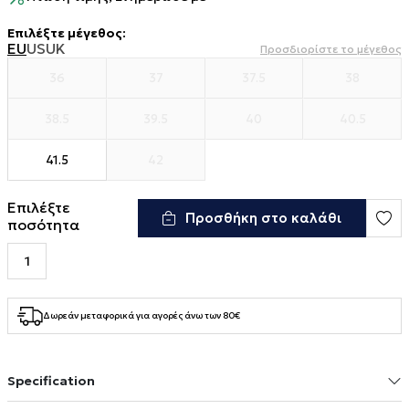
Επιλέξτε μέγεθος
:
EU
US
UK
Προσδιορίστε το μέγεθος
36
37
37.5
38
38.5
39.5
40
40.5
41.5
42
Επιλέξτε
Προσθήκη στο καλάθι
ποσότητα
Δωρεάν μεταφορικά για αγορές άνω των 80€
Specification