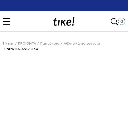
Χρειάζεσαι βοήθεια με την αγορά σου; Κάλεσέ μας στο
+302111077485
Open
0
Tike.gr
ΠΡΟΙΟΝΤΑ
Παπούτσια
Αθλητικά παπούτσια
NEW BALANCE 530