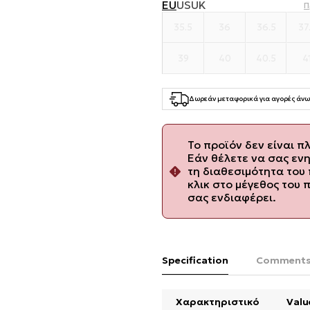
EU
US
UK
Π
35.5
36
36.5
37
39
40
40.5
4
Δωρεάν μεταφορικά για αγορές άνω
Το προϊόν δεν είναι π
Εάν θέλετε να σας εν
τη διαθεσιμότητα του 
κλικ στο μέγεθος του 
σας ενδιαφέρει.
Specification
Comment
Χαρακτηριστικό
Valu