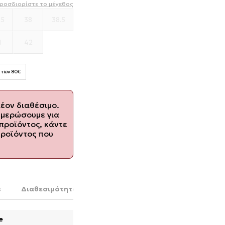
ροσδιορίστε το μέγεθος
.5
38
38.5
1
42
 των 80€
λέον διαθέσιμο.
ημερώσουμε για
προϊόντος, κάντε
προϊόντος που
s
Διαθεσιμότητα στο κατάστημα
e