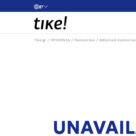
gr
ές άνω των 80€
Κάνε εγγραφή και κέρδισε -10% στην πρώτη σου 
Tike.gr
ΠΡΟΙΟΝΤΑ
Παπούτσια
Αθλητικά παπούτσι
UNAVAIL