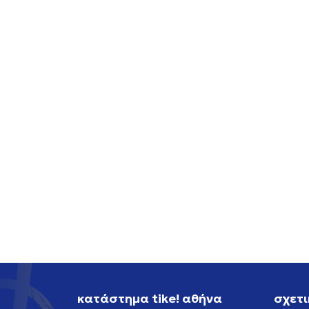
NIKE NIKE SB AIR FORCE 1
NIKE 
119,99
EUR
119,99
κατάστημα tike! αθήνα
σχετι