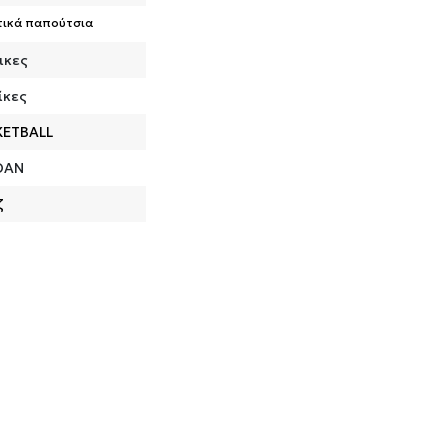
τικά παπούτσια
ικες
ίκες
KETBALL
DAN
ζ