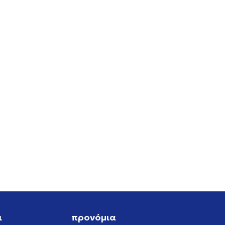
RO
ι
προνόμια