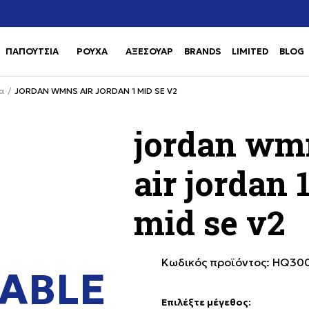
Χρειάζεσαι βοήθεια με την αγορά σου; Κάλεσέ μας στο
αγορά
+302111077485
ΠΑΠΟΥΤΣΙΑ
ΡΟΥΧΑ
ΑΞΕΣΟΥΑΡ
BRANDS
LIMITED
BLOG
Use shift+Enter to open or clos
Use shift+Enter to open or clos
α
JORDAN WMNS AIR JORDAN 1 MID SE V2
jordan wm
air jordan 
mid se v2
Κωδικός προϊόντος:
HQ300
ABLE
Επιλέξτε μέγεθος
: