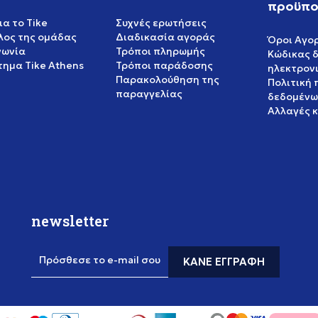
προϋπο
ια το Tike
Συχνές ερωτήσεις
έλος της ομάδας
Διαδικασία αγοράς
Όροι Αγο
νωνία
Τρόποι πληρωμής
Κώδικας 
ημα Tike Athens
Τρόποι παράδοσης
ηλεκτρον
Παρακολούθηση της
Πολιτική
παραγγελίας
δεδομένω
Αλλαγές 
newsletter
Πρόσθεσε το e-mail σου
ΚΆΝΕ ΕΓΓΡΑΦΉ