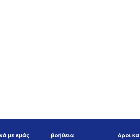
W NIKE P-6000 SE
NIKE NIKE SB DUNK LOW P
PRM WC
EUR
119,99
EUR
κά με εμάς
βοήθεια
όροι κα