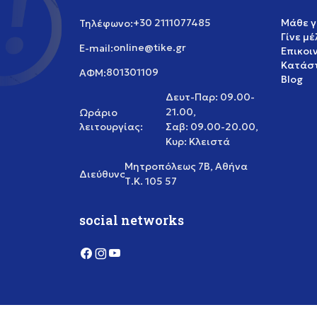
+30 2111077485
Μάθε γ
Τηλέφωνο:
Γίνε μ
online@tike.gr
E-mail:
Επικοι
Κατάστ
801301109
ΑΦΜ:
Blog
Δευτ-Παρ: 09.00-
21.00,
Ωράριο
λειτουργίας:
Σαβ: 09.00-20.00,
Κυρ: Κλειστά
Μητροπόλεως 7Β, Αθήνα
Διεύθυνση:
Τ.Κ. 105 57
social networks