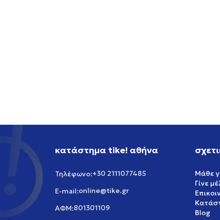
NIKE NIKE SB AIR FORCE 1
NIKE 
119,99
EUR
119,99
κατάστημα tike! αθήνα
σχετι
+30 2111077485
Μάθε γ
Τηλέφωνο:
Γίνε μ
online@tike.gr
E-mail:
Επικοι
Κατάστ
801301109
ΑΦΜ:
Blog