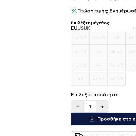
Πτώση τιμής; Ενημέρωσέ
Επιλέξτε μέγεθος
:
EU
US
UK
Π
45 1/3
46 2/3
48
49 
37 1/3
38
38 2/3
39 
42 2/3
44
40 2/3
4
46
47 1/3
48 2/3
Επιλέξτε ποσότητα
Προσθήκη στο κ