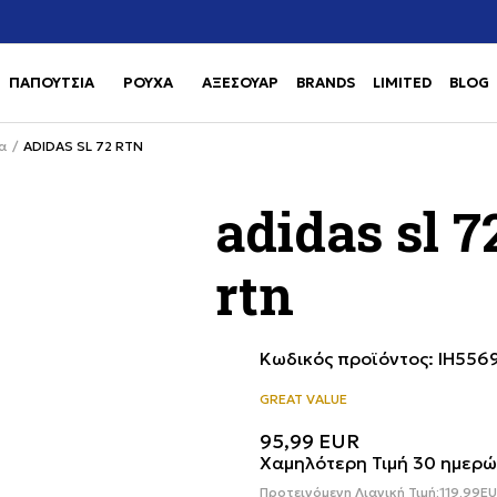
Χρειάζεσαι βοήθεια με την αγορά σου; Κάλεσέ μας στο
αγορά
+302111077485
ΠΑΠΟΥΤΣΙΑ
ΡΟΥΧΑ
ΑΞΕΣΟΥΑΡ
BRANDS
LIMITED
BLOG
Use shift+Enter to open or clos
Use shift+Enter to open or clos
α
ADIDAS SL 72 RTN
adidas sl 7
rtn
Κωδικός προϊόντος:
IH556
GREAT VALUE
95,99
EUR
Χαμηλότερη Τιμή 30 ημερώ
Προτεινόμενη Λιανική Τιμή:
119,99
E