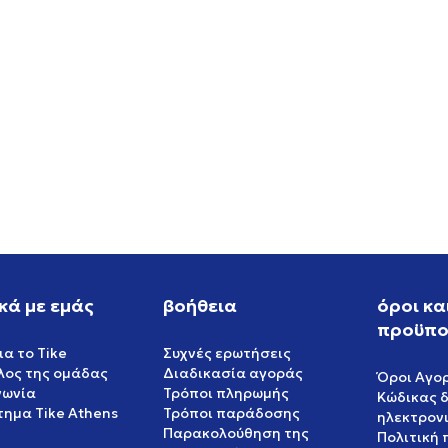
W NIKE P-6000 SE
NIKE NIKE SB DUNK LOW P
PRM WC
EUR
119,99
EUR
κά με εμάς
βοήθεια
όροι κα
προϋπο
ια το Tike
Συχνές ερωτήσεις
έλος της ομάδας
Διαδικασία αγοράς
Όροι Αγο
νωνία
Τρόποι πληρωμής
Κώδικας 
ημα Tike Athens
Τρόποι παράδοσης
ηλεκτρον
Παρακολούθηση της
Πολιτική