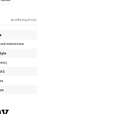
 των 80€
s
Διαθεσιμότητα στο κατάστημα
e
τικά παπούτσια
tyle
ικες
DAS
ex
ρο
ων