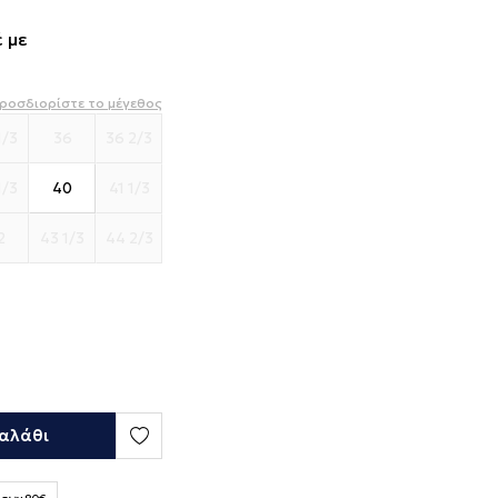
 με
ροσδιορίστε το μέγεθος
1/3
36
36 2/3
1/3
40
41 1/3
2
43 1/3
44 2/3
αλάθι