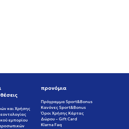
RO
ι
προνόμια
θέσεις
Πρόγραμμα Sport&Bonus
Κανόνες Sport&Bonus
ρών και Χρήσης
Όροι Χρήσης Κάρτας
δεοντολογίας
Δώρου – Gift Card
ικού εμπορίου
Klarna Faq
 προσωπικών