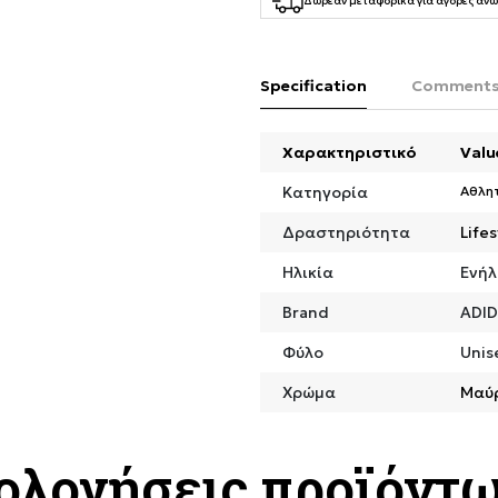
Δωρεάν μεταφορικά για αγορές άνω
Specification
Comment
Χαρακτηριστικό
Valu
Κατηγορία
Αθλη
Δραστηριότητα
Lifes
Ηλικία
Ενήλ
Brand
ADI
Φύλο
Unis
Χρώμα
Μαύ
ιολογήσεις προϊόντ