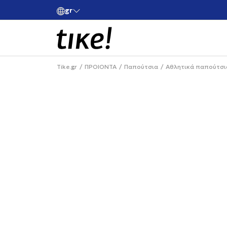
gr
ές άνω των 80€
Κάνε εγγραφή και κέρδισε -10% στην πρώτη σου 
Tike.gr
ΠΡΟΙΟΝΤΑ
Παπούτσια
Αθλητικά παπούτσι