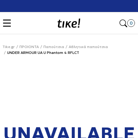
Χρειάζεσαι βοήθεια με την αγορά σου; Κάλεσέ μας στο
+302111077485
Open
0
Tike.gr
ΠΡΟΙΟΝΤΑ
Παπούτσια
Αθλητικά παπούτσια
UNDER ARMOUR UA U Phantom 4 RFLCT
UNAVAILABLE