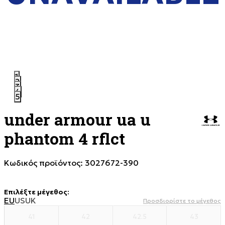
1
2
3
4
5
under armour ua u
phantom 4 rflct
Κωδικός προϊόντος:
3027672-390
Επιλέξτε μέγεθος
:
EU
US
UK
Προσδιορίστε το μέγεθος
41
42
42.5
43