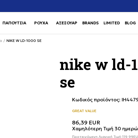
Χρειάζεσαι βοήθεια με την αγορά σου; Κάλεσέ μας στο
αγορά
+302111077485
ΠΑΠΟΥΤΣΙΑ
ΡΟΥΧΑ
ΑΞΕΣΟΥΑΡ
BRANDS
LIMITED
BLOG
Use shift+Enter to open or clos
Use shift+Enter to open or clos
α
NIKE W LD-1000 SE
nike w ld-
se
Κωδικός προϊόντος:
IH447
GREAT VALUE
86,39
EUR
Χαμηλότερη Τιμή 30 ημερώ
Προτεινόμενη Λιανική Τιμή:
119,99
E