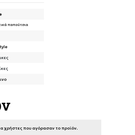
e
τικά παπούτσια
tyle
ικες
ίκες
ινο
ων
για χρήστες που αγόρασαν το προϊόν.