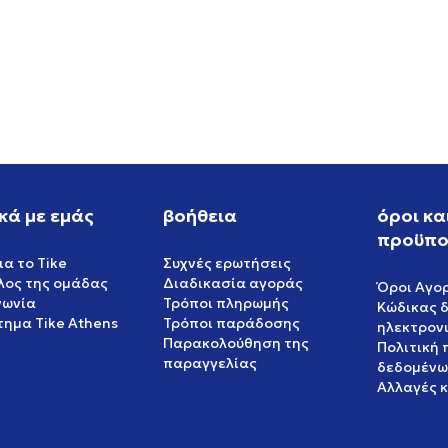
S WB GAZELLE PONY
ASICS GEL-NYC 2.0
EUR
159,99
EUR
κά με εμάς
βοήθεια
όροι κα
προϋπο
ια το Tike
Συχνές ερωτήσεις
έλος της ομάδας
Διαδικασία αγοράς
Όροι Αγο
νωνία
Τρόποι πληρωμής
Κώδικας 
ημα Tike Athens
Τρόποι παράδοσης
ηλεκτρον
Παρακολούθηση της
Πολιτική
παραγγελίας
δεδομένω
Αλλαγές 