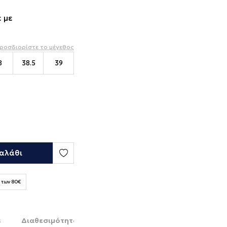
 με
ροσδιορίστε το μέγεθος
8
38.5
39
αλάθι
 των 80€
s
Διαθεσιμότητα στο κατάστημα