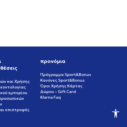
ι
προνόμια
θέσεις
Πρόγραμμα Sport&Bonus
Κανόνες Sport&Bonus
ρών και Χρήσης
Όροι Χρήσης Κάρτας
δεοντολογίας
Δώρου – Gift Card
ικού εμπορίου
Klarna Faq
 προσωπικών
ν
και επιστροφές