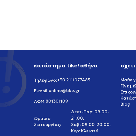
ASICS GEL-CUMULUS 16
ADIDA
149,99
EUR
199,99
κατάστημα tike! αθήνα
σχετι
+30 2111077485
Μάθε γ
Τηλέφωνο:
Γίνε μ
online@tike.gr
E-mail:
Επικοι
Κατάστ
801301109
ΑΦΜ:
Blog
Δευτ-Παρ: 09.00-
21.00,
Ωράριο
λειτουργίας:
Σαβ: 09.00-20.00,
Κυρ: Κλειστά