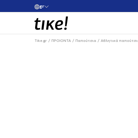
gr
ές άνω των 80€
Κάνε εγγραφή και κέρδισε -10% στην πρώτη σου 
Tike.gr
ΠΡΟΙΟΝΤΑ
Παπούτσια
Αθλητικά παπούτσι