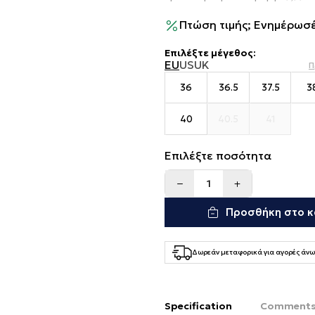
Πτώση τιμής; Ενημέρωσέ
Επιλέξτε μέγεθος
:
EU
US
UK
Π
36
36.5
37.5
3
40
40.5
41
Επιλέξτε ποσότητα
Προσθήκη στο κ
Δωρεάν μεταφορικά για αγορές άνω
Specification
Comment