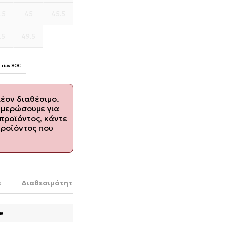
.5
45
45.5
.5
49.5
 των 80€
λέον διαθέσιμο.
ημερώσουμε για
προϊόντος, κάντε
προϊόντος που
s
Διαθεσιμότητα στο κατάστημα
e