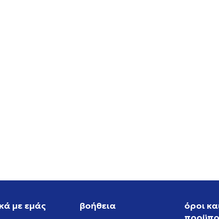
S WB GAZELLE PONY
ASICS GEL-NYC 2.0
EUR
159,99
EUR
κά με εμάς
βοήθεια
όροι κα
προϋπο