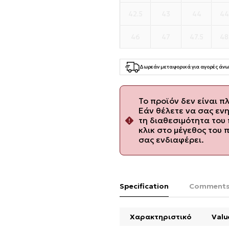
42.5
43
44
44
46
47
47.5
48
Δωρεάν μεταφορικά για αγορές άνω
Το προϊόν δεν είναι π
Εάν θέλετε να σας εν
τη διαθεσιμότητα του 
κλικ στο μέγεθος του 
σας ενδιαφέρει.
Specification
Comment
Χαρακτηριστικό
Valu