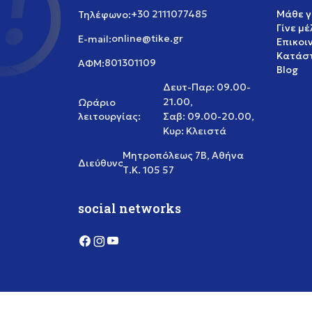
+30 2111077485
Μάθε γ
Τηλέφωνο:
Γίνε μ
online@tike.gr
E-mail:
Επικοι
Κατάστ
801301109
ΑΦΜ:
Blog
Δευτ-Παρ: 09.00-
21.00,
Ωράριο
λειτουργίας:
Σαβ: 09.00-20.00,
Κυρ: Κλειστά
Μητροπόλεως 7Β, Αθήνα
Διεύθυνση:
Τ.Κ. 105 57
social networks