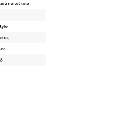
τικά παπούτσια
tyle
ικες
ρες
ό