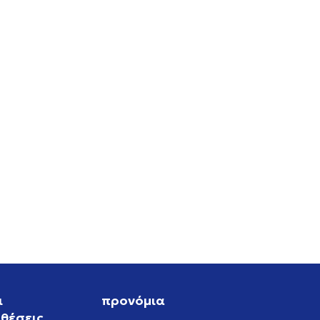
ι
προνόμια
θέσεις