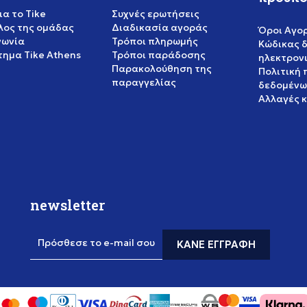
ια το Tike
Συχνές ερωτήσεις
έλος της ομάδας
Διαδικασία αγοράς
Όροι Αγο
νωνία
Τρόποι πληρωμής
Κώδικας 
ημα Tike Athens
Τρόποι παράδοσης
ηλεκτρον
Παρακολούθηση της
Πολιτική
παραγγελίας
δεδομένω
Αλλαγές 
newsletter
Πρόσθεσε το e-mail σου
ΚΆΝΕ ΕΓΓΡΑΦΉ