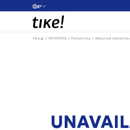
Χρειάζεσαι βοήθεια με την αγορά σου; Κ
gr
 -10% στην πρώτη σου αγορά
+302111077485
Tike.gr
ΠΡΟΙΟΝΤΑ
Παπούτσια
Αθλητικά παπούτσι
UNAVAIL