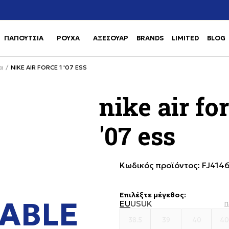
άλεσέ μας στο
Πληρωμή σε 3 άτοκες δόσεις με Klarna
ΠΑΠΟΥΤΣΙΑ
ΡΟΥΧΑ
ΑΞΕΣΟΥΑΡ
BRANDS
LIMITED
BLOG
Use shift+Enter to open or clos
Use shift+Enter to open or clos
α
NIKE AIR FORCE 1 '07 ESS
nike air fo
'07 ess
Κωδικός προϊόντος:
FJ4146
Επιλέξτε μέγεθος
:
ABLE
EU
US
UK
Π
38.5
39
40
40