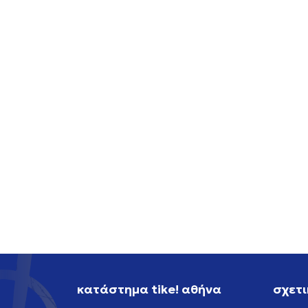
ASICS GEL-CUMULUS 16
ADIDA
149,99
EUR
199,99
κατάστημα tike! αθήνα
σχετι