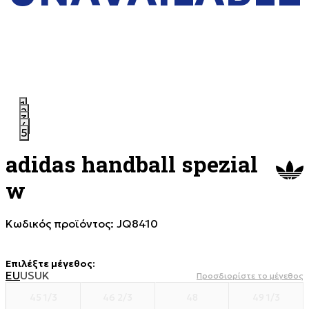
1
2
3
4
5
adidas handball spezial
w
Κωδικός προϊόντος:
JQ8410
Επιλέξτε μέγεθος
:
EU
US
UK
Προσδιορίστε το μέγεθος
45 1/3
46 2/3
48
49 1/3