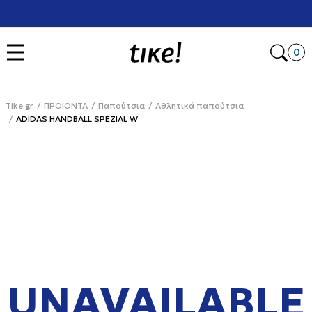
Χρειάζεσαι βοήθεια με την αγορά σου; Κάλεσέ μας στο
+302111077485
Open
0
Tike.gr
ΠΡΟΙΟΝΤΑ
Παπούτσια
Αθλητικά παπούτσια
ADIDAS HANDBALL SPEZIAL W
UNAVAILABLE