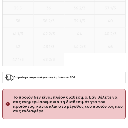
35.5
36
36 2/3
37 1/3
38
38 2/3
39 1/3
40
41 1/3
42 2/3
44
40 2/3
42
43 1/3
44 2/3
46
47 1/3
48 2/3
Δωρεάν μεταφορικά για αγορές άνω των 80€
Το προϊόν δεν είναι πλέον διαθέσιμο. Εάν θέλετε να
σας ενημερώσουμε για τη διαθεσιμότητα του
προϊόντος, κάντε κλικ στο μέγεθος του προϊόντος που
σας ενδιαφέρει.