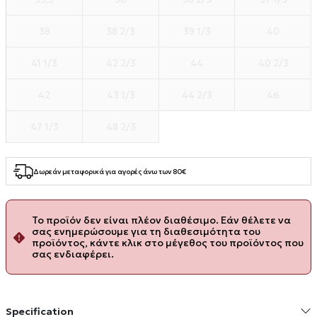
38
38 2/3
39 1/3
40
41 1/3
42 2/3
44
40 2/3
42
43 1/3
44 2/3
46
47 1/3
48 2/3
Δωρεάν μεταφορικά για αγορές άνω των 80€
Το προϊόν δεν είναι πλέον διαθέσιμο. Εάν θέλετε να
σας ενημερώσουμε για τη διαθεσιμότητα του
προϊόντος, κάντε κλικ στο μέγεθος του προϊόντος που
σας ενδιαφέρει.
Specification