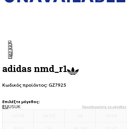
1
2
3
4
5
adidas nmd_r1
Κωδικός προϊόντος:
GZ7925
Επιλέξτε μέγεθος
:
EU
US
UK
Προσδιορίστε το μέγεθος
45 1/3
46 2/3
48
49 1/3
35.5
36
36 2/3
37 1/3