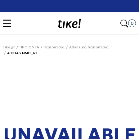
Χρειάζεσαι βοήθεια με την αγορά σου; Κάλεσέ μας στο
+302111077485
Open
0
Tike.gr
ΠΡΟΙΟΝΤΑ
Παπούτσια
Αθλητικά παπούτσια
ADIDAS NMD_R1
UNAVAILABLE