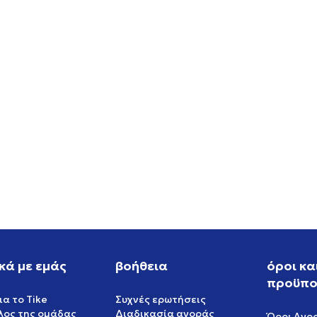
W NIKE P-6000 SE
NIKE NIKE SB DUNK LOW P
PRM WC
EUR
119,99
EUR
κά με εμάς
βοήθεια
όροι κα
προϋπο
ια το Tike
Συχνές ερωτήσεις
έλος της ομάδας
Διαδικασία αγοράς
Όροι Αγο