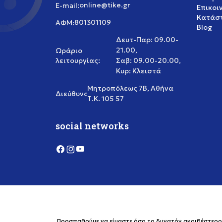
online@tike.gr
E-mail:
Επικοι
Κατάστ
801301109
ΑΦΜ:
Blog
Δευτ-Παρ: 09.00-
21.00,
Ωράριο
λειτουργίας:
Σαβ: 09.00-20.00,
Κυρ: Κλειστά
Μητροπόλεως 7Β, Αθήνα
Διεύθυνση:
Τ.Κ. 105 57
social networks
Προσπαθούμε να είμαστε όσο το δυνατόν ακριβέστεροι 