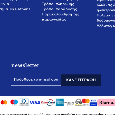
νωνία
Τρόποι πληρωμής
Κώδικας 
ημα Tike Athens
Τρόποι παράδοσης
ηλεκτρον
Παρακολούθηση της
Πολιτική
παραγγελίας
δεδομένω
Αλλαγές 
newsletter
Πρόσθεσε το e-mail σου
ΚΆΝΕ ΕΓΓΡΑΦΉ
στην περιγραφή του προϊόντος, στην προβολή της φωτογραφίας και στις 