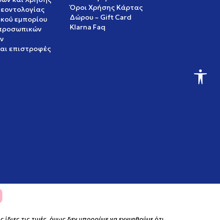
Όροι Χρήσης Κάρτας
δεοντολογίας
Δώρου – Gift Card
ικού εμπορίου
Klarna Faq
 προσωπικών
ν
και επιστροφές
ίδιες τις τιμές, όμως δεν μπορούμε να εγγυηθούμε ότι