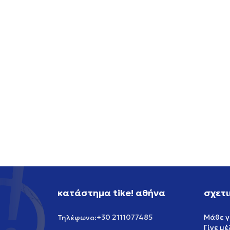
NIKE NIKE SB AIR FORCE 1
NIKE 
119,99
EUR
119,99
κατάστημα tike! αθήνα
σχετι
+30 2111077485
Μάθε γ
Τηλέφωνο:
Γίνε μ