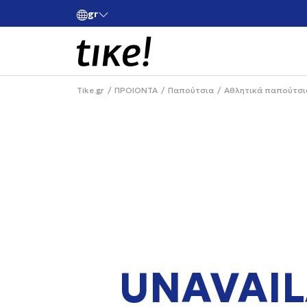
gr
ές άνω των 80€
Κάνε εγγραφή και κέρδισε -10% στην πρώτη σου 
Tike.gr
ΠΡΟΙΟΝΤΑ
Παπούτσια
Αθλητικά παπούτσι
UNAVAIL