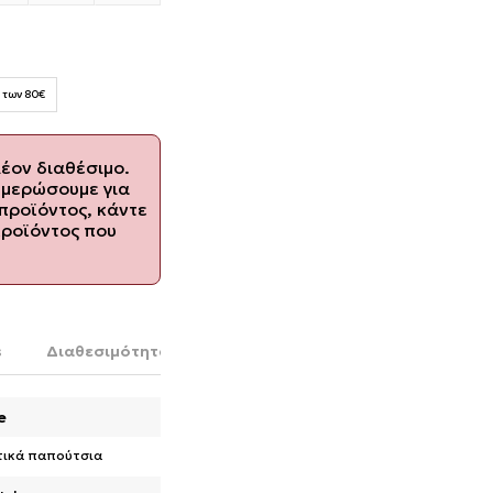
 των 80€
λέον διαθέσιμο.
ημερώσουμε για
προϊόντος, κάντε
προϊόντος που
s
Διαθεσιμότητα στο κατάστημα
e
τικά παπούτσια