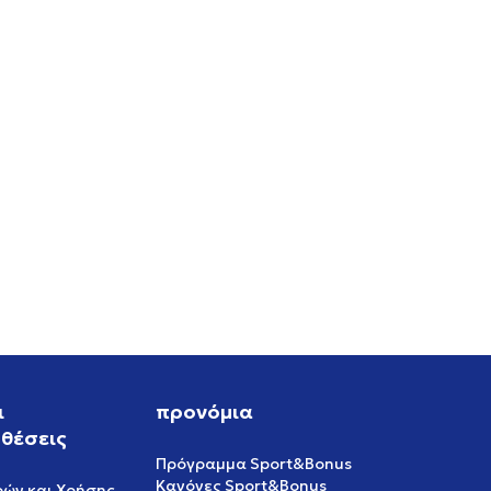
RO
ι
προνόμια
θέσεις
Πρόγραμμα Sport&Bonus
Κανόνες Sport&Bonus
ρών και Χρήσης