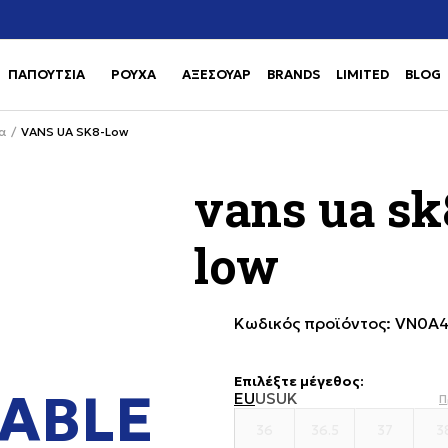
Χρειάζεσαι βοήθεια με την αγορά σου; Κάλεσέ μας στο
αγορά
+302111077485
ΠΑΠΟΥΤΣΙΑ
ΡΟΥΧΑ
ΑΞΕΣΟΥΑΡ
BRANDS
LIMITED
BLOG
Use shift+Enter to open or clos
Use shift+Enter to open or clos
α
VANS UA SK8-Low
vans ua sk
low
Κωδικός προϊόντος:
VN0A
Επιλέξτε μέγεθος
:
ABLE
EU
US
UK
Π
36
36.5
37
3