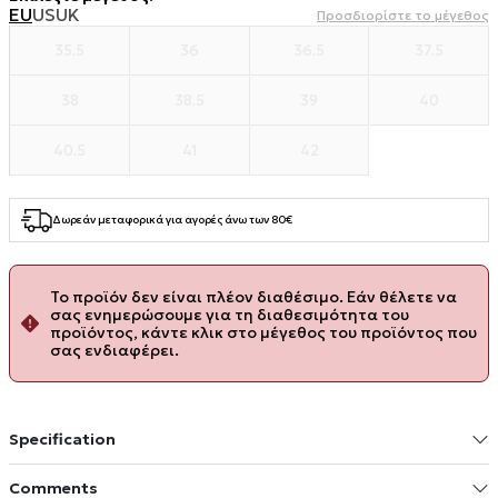
EU
US
UK
Προσδιορίστε το μέγεθος
35.5
36
36.5
37.5
38
38.5
39
40
40.5
41
42
Δωρεάν μεταφορικά για αγορές άνω των 80€
Το προϊόν δεν είναι πλέον διαθέσιμο. Εάν θέλετε να
σας ενημερώσουμε για τη διαθεσιμότητα του
προϊόντος, κάντε κλικ στο μέγεθος του προϊόντος που
σας ενδιαφέρει.
Specification
Comments