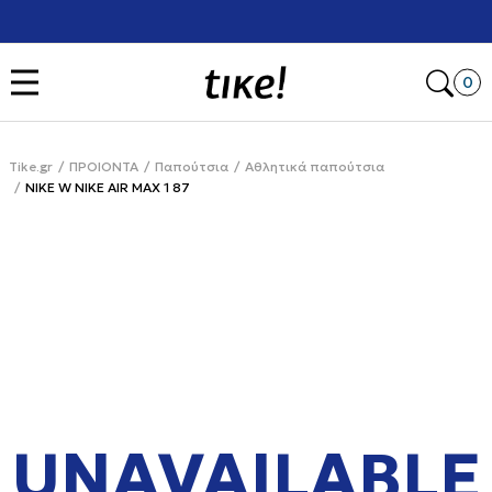
Χρειάζεσαι βοήθεια με την αγορά σου; Κάλεσέ μας στο
+302111077485
Open
0
Tike.gr
ΠΡΟΙΟΝΤΑ
Παπούτσια
Αθλητικά παπούτσια
NIKE W NIKE AIR MAX 1 87
UNAVAILABLE