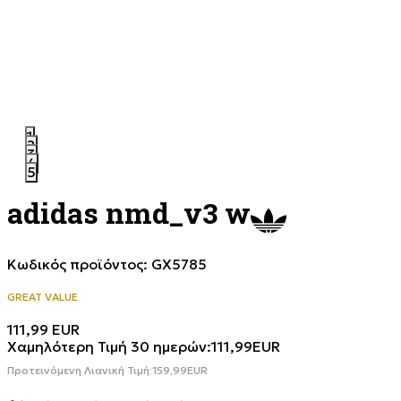
1
2
3
4
5
adidas nmd_v3 w
Κωδικός προϊόντος:
GX5785
GREAT VALUE
111,99
EUR
Χαμηλότερη Τιμή 30 ημερών:
111,99
EUR
Προτεινόμενη Λιανική Τιμή:
159,99
EUR