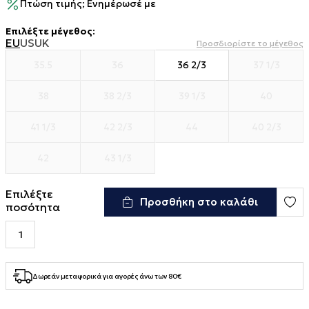
Πτώση τιμής; Ενημέρωσέ με
Επιλέξτε μέγεθος
:
EU
US
UK
Προσδιορίστε το μέγεθος
35.5
36
36 2/3
37 1/3
38
38 2/3
39 1/3
40
41 1/3
42 2/3
44
40 2/3
42
43 1/3
Επιλέξτε
Προσθήκη στο καλάθι
ποσότητα
Δωρεάν μεταφορικά για αγορές άνω των 80€