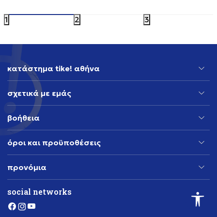
119,99
EUR
119,99
EU
1
2
3
κατάστημα tike! αθήνα
σχετικά με εμάς
βοήθεια
όροι και προϋποθέσεις
προνόμια
social networks