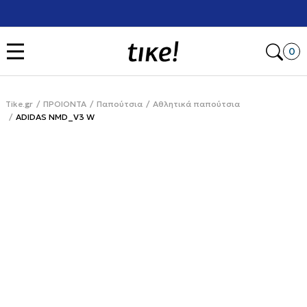
Χρειάζεσαι βοήθεια με την αγορά σου; Κάλεσέ μας στο
+302111077485
Open
0
Tike.gr
ΠΡΟΙΟΝΤΑ
Παπούτσια
Αθλητικά παπούτσια
ADIDAS NMD_V3 W