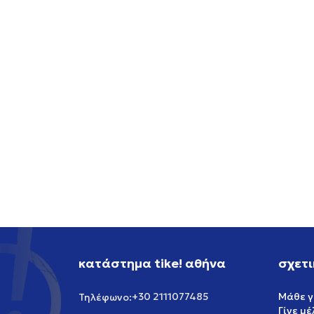
NIKE NIKE SB AIR FORCE 1
NIKE 
119,99
EUR
119,99
κατάστημα tike! αθήνα
σχετι
+30 2111077485
Μάθε γ
Τηλέφωνο:
Γίνε μ