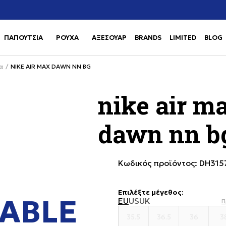
Χρειάζεσαι βοήθεια με την αγορά σου; Κάλεσέ μας στο
αγορά
+302111077485
ΠΑΠΟΥΤΣΙΑ
ΡΟΥΧΑ
ΑΞΕΣΟΥΑΡ
BRANDS
LIMITED
BLOG
Use shift+Enter to open or clos
Use shift+Enter to open or clos
α
NIKE AIR MAX DAWN NN BG
nike air m
dawn nn b
Κωδικός προϊόντος:
DH315
Επιλέξτε μέγεθος
:
ABLE
EU
US
UK
Π
35.5
36.5
36
3