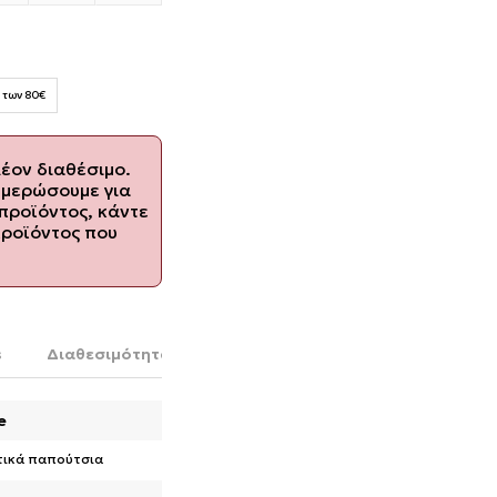
 των 80€
λέον διαθέσιμο.
ημερώσουμε για
προϊόντος, κάντε
προϊόντος που
s
Διαθεσιμότητα στο κατάστημα
e
τικά παπούτσια