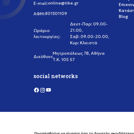
online@tike.gr
E-mail:
Επικοι
Κατάστ
801301109
ΑΦΜ:
Blog
Δευτ-Παρ: 09.00-
21.00,
Ωράριο
λειτουργίας:
Σαβ: 09.00-20.00,
Κυρ: Κλειστά
Μητροπόλεως 7Β, Αθήνα
Διεύθυνση:
Τ.Κ. 105 57
social networks
Προσπαθούμε να είμαστε όσο το δυνατόν ακριβέστεροι 