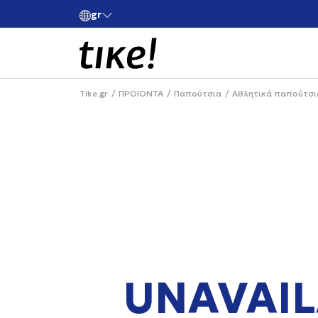
gr
ές άνω των 80€
Κάνε εγγραφή και κέρδισε -10% στην πρώτη σου 
Tike.gr
ΠΡΟΙΟΝΤΑ
Παπούτσια
Αθλητικά παπούτσι
UNAVAIL