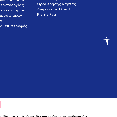
Όροι Χρήσης Κάρτας
δεοντολογίας
Δώρου – Gift Card
ικού εμπορίου
Klarna Faq
 προσωπικών
ν
και επιστροφές
ίδιες τις τιμές, όμως δεν μπορούμε να εγγυηθούμε ότι