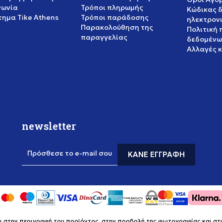
νωνία
Τρόποι πληρωμής
Κώδικας 
ημα Tike Athens
Τρόποι παράδοσης
ηλεκτρον
Παρακολούθηση της
Πολιτική
παραγγελίας
δεδομένω
Αλλαγές 
newsletter
Πρόσθεσε το e-mail σου
ΚΆΝΕ ΕΓΓΡΑΦΉ
στην περιγραφή του προϊόντος, στην προβολή της φωτογραφίας και στις 