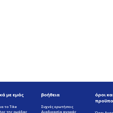
W NIKE P-6000 SE
NIKE NIKE SB DUNK LOW P
PRM WC
EUR
119,99
EUR
κά με εμάς
βοήθεια
όροι κα
προϋπο
ια το Tike
Συχνές ερωτήσεις
έλος της ομάδας
Διαδικασία αγοράς
Όροι Αγο