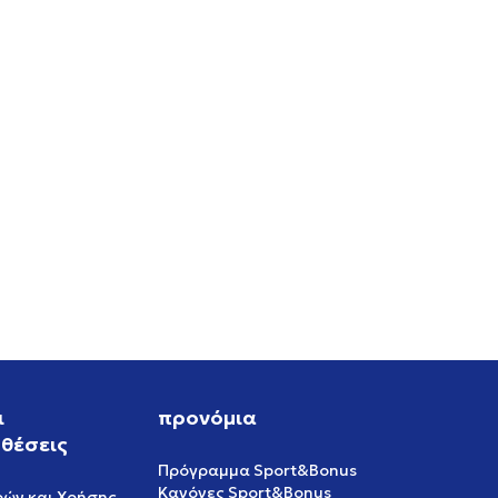
RO
ι
προνόμια
θέσεις
Πρόγραμμα Sport&Bonus
Κανόνες Sport&Bonus
ρών και Χρήσης