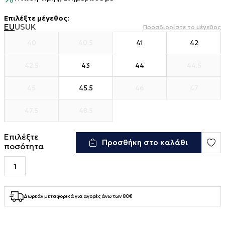
Επιλέξτε μέγεθος
:
EU
US
UK
Προσδιορίστε το μέγεθος
40
40.5
41
42
42.5
43
44
44.5
45
45.5
46
47
47.5
48.5
Επιλέξτε
Προσθήκη στο καλάθι
ποσότητα
Δωρεάν μεταφορικά για αγορές άνω των 80€