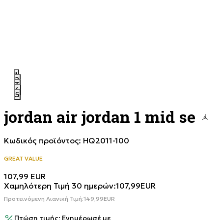
1
2
3
4
5
jordan air jordan 1 mid se
Κωδικός προϊόντος:
HQ2011-100
GREAT VALUE
107,99
EUR
Χαμηλότερη Τιμή 30 ημερών:
107,99
EUR
Προτεινόμενη Λιανική Τιμή:
149,99
EUR
Πτώση τιμής; Ενημέρωσέ με