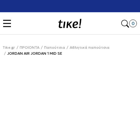
Πληρωμή σε 3 άτοκες δόσεις με Klarna
Open
0
Tike.gr
ΠΡΟΙΟΝΤΑ
Παπούτσια
Αθλητικά παπούτσια
JORDAN AIR JORDAN 1 MID SE