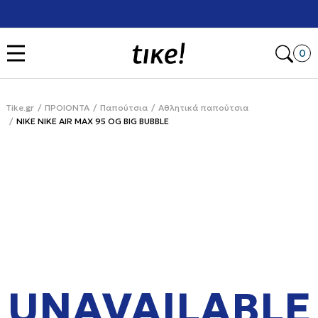
Χρειάζεσαι βοήθεια με την αγορά σου; Κάλεσέ μας στο
+302111077485
Open
0
Tike.gr
ΠΡΟΙΟΝΤΑ
Παπούτσια
Αθλητικά παπούτσια
NIKE NIKE AIR MAX 95 OG BIG BUBBLE
UNAVAILABLE