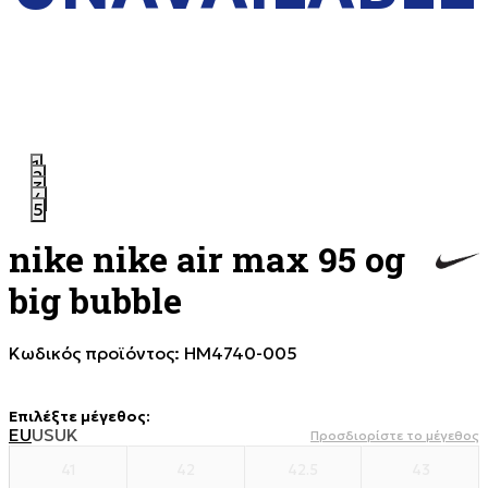
1
2
3
4
5
nike nike air max 95 og
big bubble
Κωδικός προϊόντος:
HM4740-005
Επιλέξτε μέγεθος
:
EU
US
UK
Προσδιορίστε το μέγεθος
41
42
42.5
43