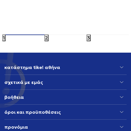
ASICS GEL-CUMULUS 16
ADIDAS 
149,99
EUR
199,99
EU
1
2
3
κατάστημα tike! αθήνα
σχετικά με εμάς
βοήθεια
όροι και προϋποθέσεις
προνόμια