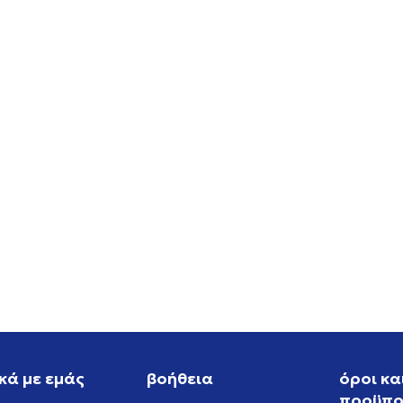
W NIKE P-6000 SE
NIKE NIKE SB DUNK LOW P
PRM WC
EUR
119,99
EUR
κά με εμάς
βοήθεια
όροι κα
προϋπο