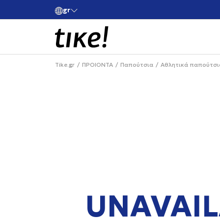
gr
ές άνω των 80€
Κάνε εγγραφή και κέρδισε -10% στην πρώτη σου 
Tike.gr
ΠΡΟΙΟΝΤΑ
Παπούτσια
Αθλητικά παπούτσι
UNAVAIL