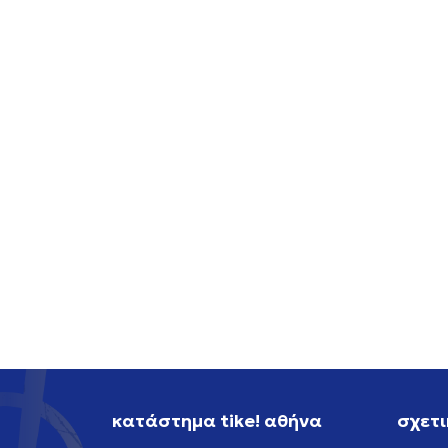
NIKE NIKE SB AIR FORCE 1
NIKE 
119,99
EUR
119,99
κατάστημα tike! αθήνα
σχετι