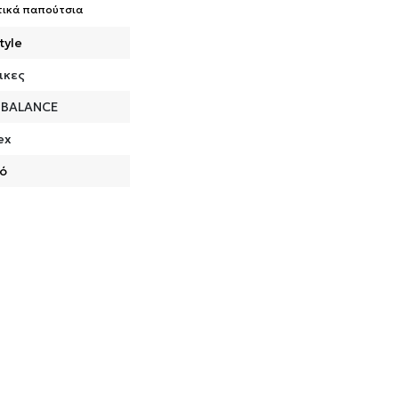
τικά παπούτσια
tyle
ικες
 BALANCE
ex
ό