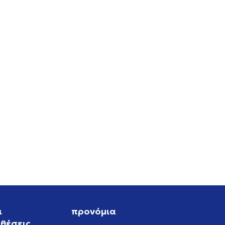
RO
ι
προνόμια
θέσεις