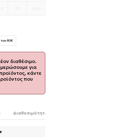
.5
45
46.5
 των 80€
λέον διαθέσιμο.
ημερώσουμε για
προϊόντος, κάντε
προϊόντος που
s
Διαθεσιμότητα στο κατάστημα
e