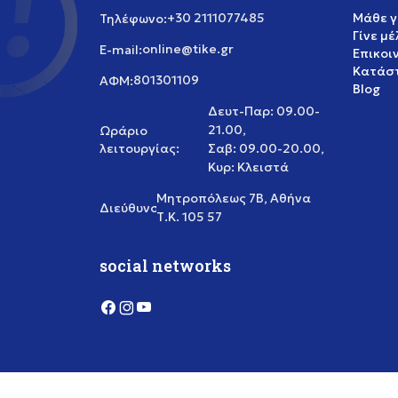
+30 2111077485
Μάθε γ
Τηλέφωνο:
Γίνε μ
online@tike.gr
E-mail:
Επικοι
Κατάστ
801301109
ΑΦΜ:
Blog
Δευτ-Παρ: 09.00-
21.00,
Ωράριο
λειτουργίας:
Σαβ: 09.00-20.00,
Κυρ: Κλειστά
Μητροπόλεως 7Β, Αθήνα
Διεύθυνση:
Τ.Κ. 105 57
social networks