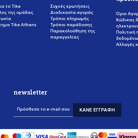
ια το Tike
Συχνές ερωτήσεις
έλος της ομάδας
Διαδικασία αγοράς
Όροι Αγο
νωνία
Τρόποι πληρωμής
Κώδικας 
ημα Tike Athens
Τρόποι παράδοσης
ηλεκτρον
Παρακολούθηση της
Πολιτική
παραγγελίας
δεδομένω
Αλλαγές 
newsletter
Πρόσθεσε το e-mail σου
ΚΆΝΕ ΕΓΓΡΑΦΉ