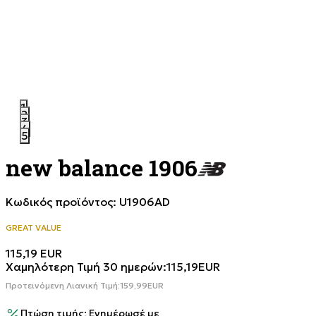
1
2
3
4
5
new balance 1906
Κωδικός προϊόντος:
U1906AD
GREAT VALUE
115,19
EUR
Χαμηλότερη Τιμή 30 ημερών:
115,19
EUR
Προτεινόμενη Λιανική Τιμή:
159,99
EUR
Πτώση τιμής; Ενημέρωσέ με