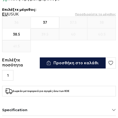
Επιλέξτε μέγεθος
:
EU
US
UK
Προσδιορίστε το μέγεθος
36
37
37.5
38
38.5
39.5
40
40.5
41.5
Επιλέξτε
Προσθήκη στο καλάθι
ποσότητα
Δωρεάν μεταφορικά για αγορές άνω των 80€
Specification