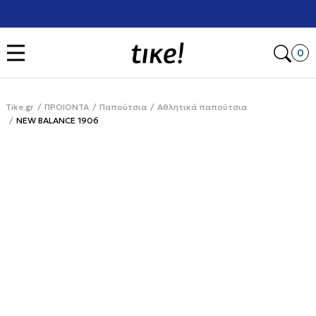
Χρειάζεσαι βοήθεια με την αγορά σου; Κάλεσέ μας στο
+302111077485
Open
0
Tike.gr
ΠΡΟΙΟΝΤΑ
Παπούτσια
Αθλητικά παπούτσια
NEW BALANCE 1906