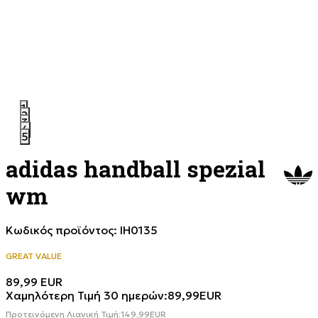
1
2
3
4
5
adidas handball spezial
wm
Κωδικός προϊόντος:
IH0135
GREAT VALUE
89,99
EUR
Χαμηλότερη Τιμή 30 ημερών:
89,99
EUR
Προτεινόμενη Λιανική Τιμή:
149,99
EUR