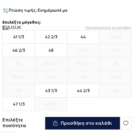
Πτώση τιμής; Ενημέρωσέ με
Επιλέξτε μέγεθος
:
EU
US
UK
Προσδιορίστε το μέγεθος
41 1/3
42 2/3
44
45 1/3
46 2/3
48
49 1/3
35.5
36
36 2/3
37 1/3
38
38 2/3
39 1/3
40
40 2/3
42
43 1/3
44 2/3
46
47 1/3
48 2/3
Επιλέξτε
Προσθήκη στο καλάθι
ποσότητα