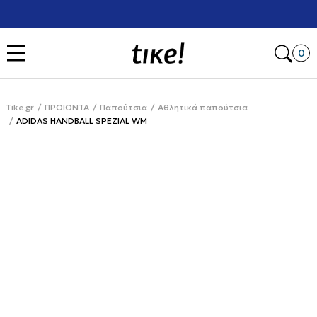
Χρειάζεσαι βοήθεια με την αγορά σου; Κάλεσέ μας στο
+302111077485
Open
0
Tike.gr
ΠΡΟΙΟΝΤΑ
Παπούτσια
Αθλητικά παπούτσια
ADIDAS HANDBALL SPEZIAL WM