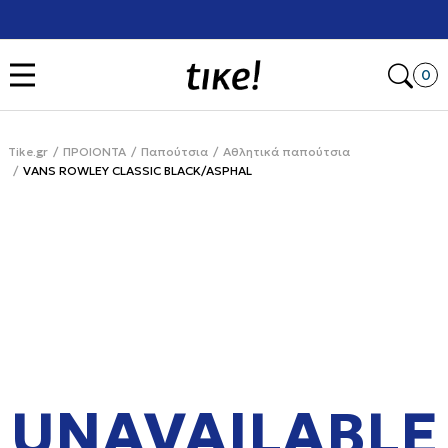
Χρειάζεσαι βοήθεια με την αγορά σου; Κάλεσέ μας στο
+302111077485
Open
0
Tike.gr
ΠΡΟΙΟΝΤΑ
Παπούτσια
Αθλητικά παπούτσια
VANS ROWLEY CLASSIC BLACK/ASPHAL
UNAVAILABLE