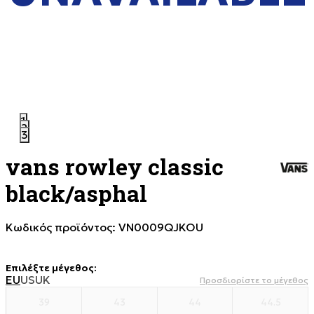
1
2
3
vans rowley classic
black/asphal
Κωδικός προϊόντος:
VN0009QJKOU
Επιλέξτε μέγεθος
:
EU
US
UK
Προσδιορίστε το μέγεθος
39
43
44
44.5